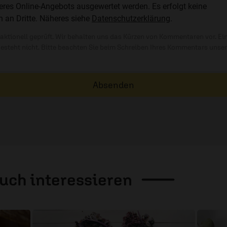
res Online-Angebots ausgewertet werden. Es erfolgt keine
n an Dritte. Näheres siehe
Datenschutzerklärung
.
ktionell geprüft. Wir behalten uns das Kürzen von Kommentaren vor. Ei
besteht nicht. Bitte beachten Sie beim Schreiben Ihres Kommentars unse
Absenden
auch
interessieren