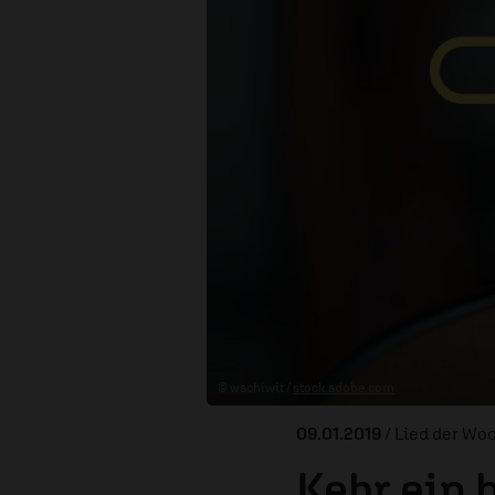
© wachiwit /
stock.adobe.com
09.01.2019
/ Lied der Wo
Kehr ein b