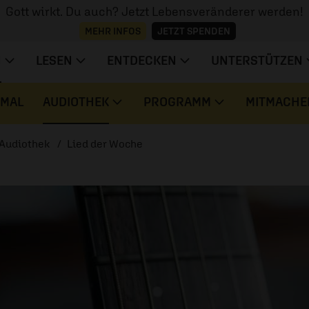
Gott wirkt. Du auch? Jetzt Lebensveränderer werden!
MEHR INFOS
JETZT SPENDEN
N
LESEN
ENTDECKEN
UNTERSTÜTZEN
 MAL
AUDIOTHEK
PROGRAMM
MITMACHE
Audiothek
Lied der Woche