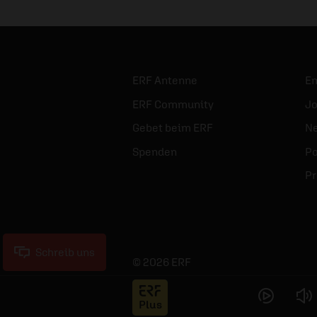
ERF Antenne
E
ERF Community
Jo
Gebet beim ERF
Ne
Spenden
Po
Pr
Schreib uns
© 2026 ERF
Jess
Plus