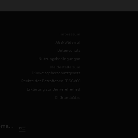
Impressum
AGB/Widerruf
Datenschutz
Nutzungsbedingungen
Meldestelle zum
Hinweisgeberschutzgesetz
Rechte der Betroffenen (DSGVO)
Erklärung zur Barrierefreiheit
KI Grundsätze
Wir sind noch recht bei Trost - Chorlight;Thomas Bräuer