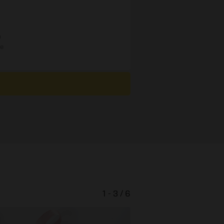
n
re
1 - 3 / 6