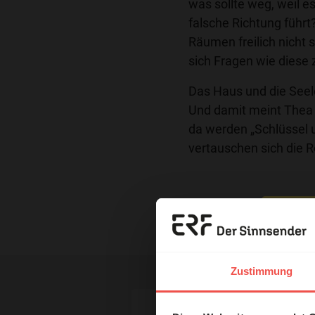
was sollte weg, weil es
falsche Richtung führt
Räumen freilich nicht s
sich Fragen wie diese 
Das Haus und die Seele –
Und damit meint Thea E
da werden „Schlüssel 
vertauschen sich die 
Nutzungsrechte
Erzä
Das 
Zustimmung
und H