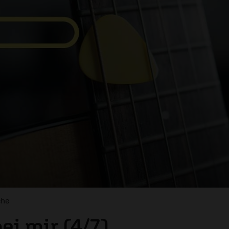
che
ei mir (4/7)