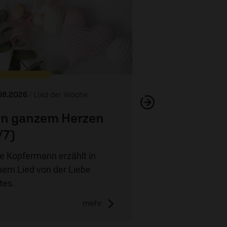
Von ganzem He
08.2026
/ Lied der Woche
n ganzem Herzen
/7)
e Kopfermann erzählt in
nem Lied von der Liebe
tes.
mehr