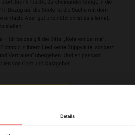
 stört, krank macht, durcheinander bringt, in die
? In Bezug auf die Seele ist die Sache mit dem
o einfach. Aber gut und nützlich ist es allemal,
zu stellen.
 für beides gilt die Bitte: „Kehr ein bei mir“.
ichholz in ihrem Lied keine Stippvisite, sondern
und Vertrauen“ übergeben. Und en passant
Rollen von Gast und Gastgeber …
hl mal!
erleben unsere Hörerinnen
Details
örer mit Gott ...