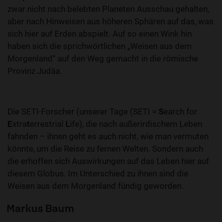
zwar nicht nach belebten Planeten Ausschau gehalten,
aber nach Hinweisen aus höheren Sphären auf das, was
sich hier auf Erden abspielt. Auf so einen Wink hin
haben sich die sprichwörtlichen „Weisen aus dem
Morgenland“ auf den Weg gemacht in die römische
Provinz Judäa.
Die SETI-Forscher (unserer Tage (SETI =
S
earch for
E
xtra
t
errestrial
L
ife), die nach außerirdischem Leben
fahnden – ihnen geht es auch nicht, wie man vermuten
könnte, um die Reise zu fernen Welten. Sondern auch
die erhoffen sich Auswirkungen auf das Leben hier auf
diesem Globus. Im Unterschied zu ihnen sind die
Weisen aus dem Morgenland fündig geworden.
Markus Baum