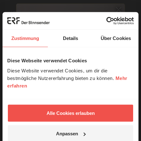
Name:
E-Mail:
Zustimmung
Details
Über Cookies
Die E-Mail-Adresse wird nicht veröffentlicht.
Diese Webseite verwendet Cookies
© Ruth Schneider / ERF
Kommentar:
Diese Website verwendet Cookies, um dir die
bestmögliche Nutzererfahrung bieten zu können.
Mehr
erfahren
Erzähl mal!
Das erleben unsere Hörerinnen und
Meinen Kommentar nicht öffentlich teilen.
Hörer mit Gott ...
Alle Cookies erlauben
Ich bin damit einverstanden, dass meine Angaben
anonymisiert erfasst und zum Zweck der
Verbesserung unseres Online-Angebots
Anpassen
ausgewertet werden. Es erfolgt keine Weitergabe