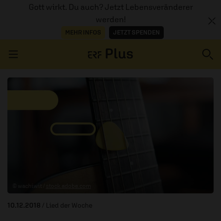
Gott wirkt. Du auch? Jetzt Lebensveränderer
werden!
MEHR INFOS
JETZT SPENDEN
Navigation überspringen
ERZÄHL MAL
AUDIOTHEK
PROGRAMM
MITMACHEN
© wachiwit /
stock.adobe.com
PODCASTS
10.12.2018
/ Lied der Woche
ÜBER