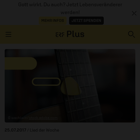
Gott wirkt. Du auch? Jetzt Lebensveränderer
werden!
MEHR INFOS
JETZT SPENDEN
Navigation überspringen
ERZÄHL MAL
AUDIOTHEK
PROGRAMM
MITMACHEN
© wachiwit /
stock.adobe.com
PODCASTS
25.07.2017
/ Lied der Woche
ÜBER