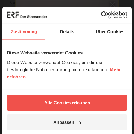
Name:
E-Mail:
Zustimmung
Details
Über Cookies
Die E-Mail-Adresse wird nicht veröffentlicht.
Diese Webseite verwendet Cookies
© Ruth Schneider / ERF
Kommentar:
Diese Website verwendet Cookies, um dir die
bestmögliche Nutzererfahrung bieten zu können.
Mehr
erfahren
Erzähl mal!
Meinen Kommentar nicht öffentlich teilen.
Das erleben unsere Hörerinnen und
Ich bin damit einverstanden, dass meine Angaben
Hörer mit Gott ...
Alle Cookies erlauben
anonymisiert erfasst und zum Zweck der
Verbesserung unseres Online-Angebots
ausgewertet werden. Es erfolgt keine Weitergabe
Anpassen
Ihrer Daten an Dritte. Näheres siehe
Jetzt Geschichten