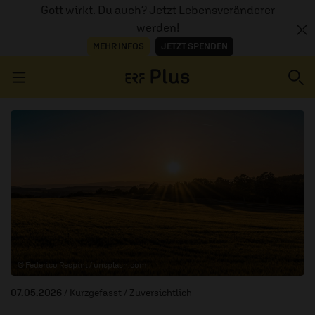
Gott wirkt. Du auch? Jetzt Lebensveränderer
werden!
MEHR INFOS
JETZT SPENDEN
Navigation überspringen
ERZÄHL MAL
AUDIOTHEK
PROGRAMM
MITMACHEN
© Federico Respini /
unsplash.com
PODCASTS
07.05.2026
/ Kurzgefasst
/ Zuversichtlich
ÜBER