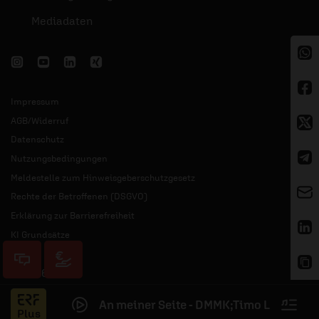
Mediadaten
Impressum
AGB/Widerruf
Datenschutz
Nutzungsbedingungen
Meldestelle zum Hinweisgeberschutzgesetz
Rechte der Betroffenen (DSGVO)
Erklärung zur Barrierefreiheit
KI Grundsätze
© 2026 ERF
An meiner Seite - DMMK;Timo Langner
Jess
Plus