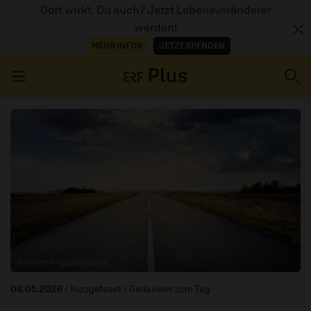
Gott wirkt. Du auch? Jetzt Lebensveränderer
werden!
MEHR INFOS
JETZT SPENDEN
Navigation überspringen
ERZÄHL MAL
AUDIOTHEK
PROGRAMM
MITMACHEN
© Larisa-K /
pixabay.com
PODCASTS
08.05.2026
/ Kurzgefasst
/ Gedanken zum Tag
ÜBER