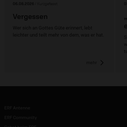
06.08.2026
/ Kurzgefasst
0
Vergessen
Wer sich an Gottes Güte erinnert, lebt
leichter und teilt mehr von dem, was er hat.
S
w
t
mehr
ERF Antenne
ERF Community
Gebet beim ERF