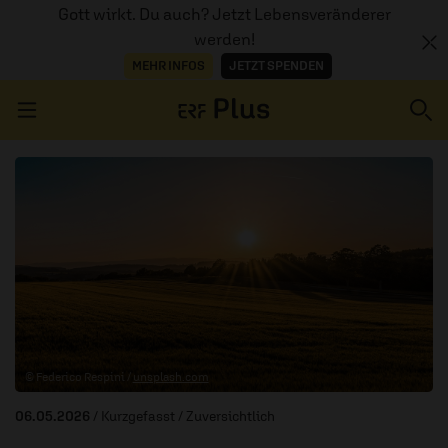
Gott wirkt. Du auch? Jetzt Lebensveränderer
werden!
MEHR INFOS
JETZT SPENDEN
Navigation überspringen
ERZÄHL MAL
AUDIOTHEK
PROGRAMM
MITMACHEN
© Federico Respini /
unsplash.com
PODCASTS
06.05.2026
/ Kurzgefasst
/ Zuversichtlich
ÜBER