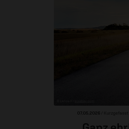
© Larisa-K /
pixabay.com
07.05.2026
/ Kurzgefasst
„Ganz ehr