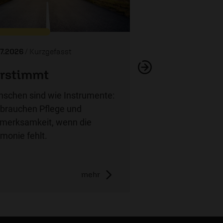
07.2026
/ Kurzgefasst
rstimmt
weitere Se
schen sind wie Instrumente:
 brauchen Pflege und
merksamkeit, wenn die
monie fehlt.
mehr