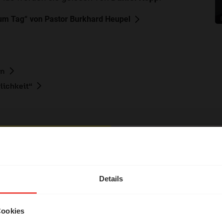
m Tag“ von Pastor Burkhard Heupel
en
lichkeit“
hl mal!
erleben unsere Hörerinnen
Details
tar
örer mit Gott ...
Cookies