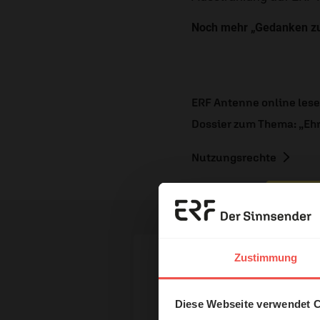
Noch mehr „Gedanken zu
ERF Antenne online les
Dossier zum Thema: „Ehr
Nutzungsrechte
Erzä
Das 
Zustimmung
Ihr Kommen
und H
Diese Webseite verwendet 