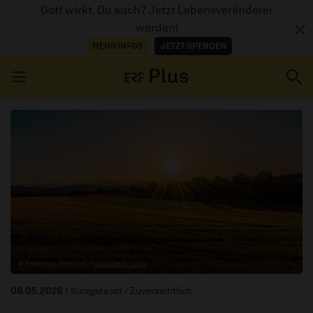
Gott wirkt. Du auch? Jetzt Lebensveränderer
werden!
MEHR INFOS
JETZT SPENDEN
Navigation überspringen
ERZÄHL MAL
AUDIOTHEK
PROGRAMM
MITMACHEN
© Federico Respini /
unsplash.com
PODCASTS
08.05.2026
/ Kurzgefasst
/ Zuversichtlich
ÜBER