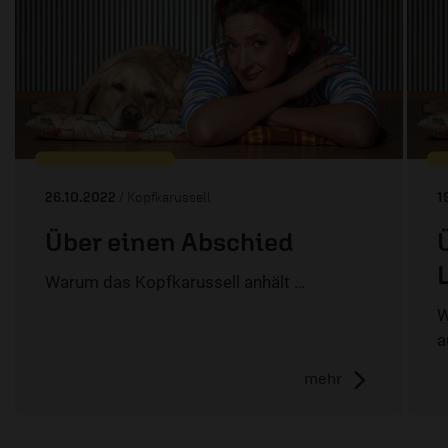
26.10.2022
/ Kopfkarussell
1
Über einen Abschied
Warum das Kopfkarussell anhält …
W
a
mehr