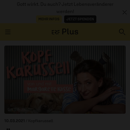
Gott wirkt. Du auch? Jetzt Lebensveränderer
werden!
MEHR INFOS
JETZT SPENDEN
Navigation überspringen
ERZÄHL MAL
AUDIOTHEK
PROGRAMM
MITMACHEN
© N. Schüller
PODCASTS
10.03.2021
/ Kopfkarussell
ÜBER