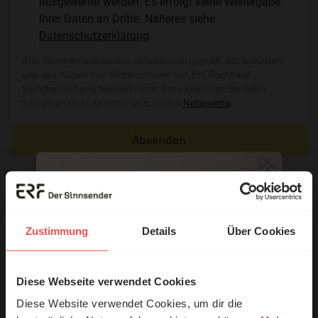
ausgewertet werden. Es erfolgt keine Weitergabe
Ihrer Daten an Dritte. Näheres siehe
Datenschutzerklärung
.
Alle Kommentare werden redaktionell geprüft. Wir behalten
uns das Kürzen von Kommentaren vor. Ein Recht auf
Veröffentlichung besteht nicht. Bitte beachten Sie beim
Schreiben Ihres Kommentars unsere
Netiquette
.
Absenden
Kommentare (1)
Zustimmung
Details
Über Cookies
Die in den Kommentaren geäußerten Inhalte und Meinungen
geben ausschließlich die persönliche Meinung der jeweiligen
Verfasser wieder. Der ERF übernimmt keine Gewähr für die
Diese Webseite verwendet Cookies
© Ruth Schneider / ERF
Richtigkeit, Vollständigkeit oder Rechtmäßigkeit der von
Diese Website verwendet Cookies, um dir die
Nutzern veröffentlichten Kommentare.