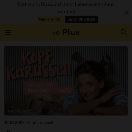
Gott wirkt. Du auch? Jetzt Lebensveränderer
werden!
MEHR INFOS
JETZT SPENDEN
Navigation überspringen
ERZÄHL MAL
AUDIOTHEK
PROGRAMM
MITMACHEN
© N. Schüller
PODCASTS
19.10.2022
/ Kopfkarussell
ÜBER