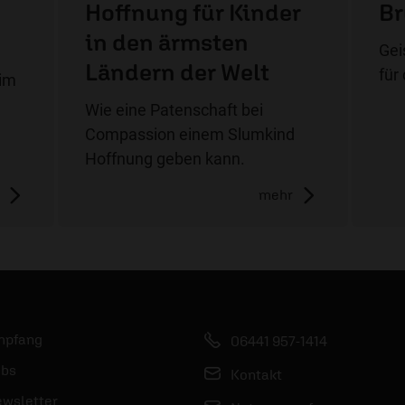
Hoffnung für Kinder
Br
n
in den ärmsten
Gei
Ländern der Welt
für
 im
Wie eine Patenschaft bei
Compassion einem Slumkind
Hoffnung geben kann.
mehr
mpfang
06441 957-1414
bs
Kontakt
wsletter