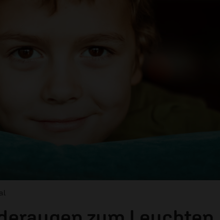
al
nderaugen zum Leuchten