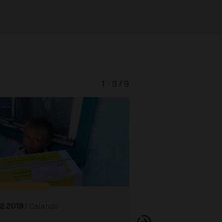
1 - 3 / 9
Lesbos – wo die 
02.2019
/ Calando