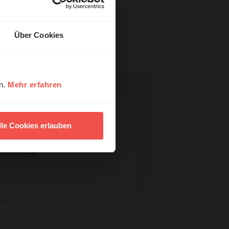
Über Cookies
en.
Mehr erfahren
lle Cookies erlauben