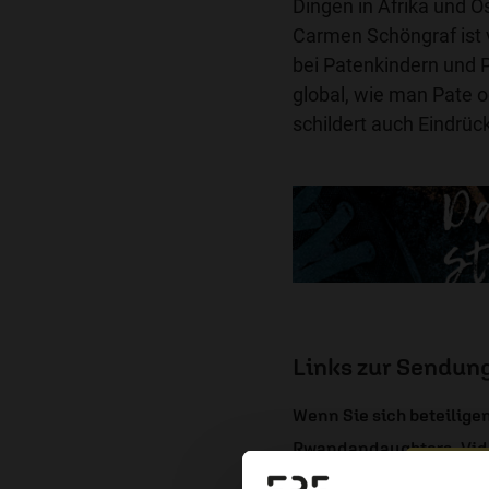
Dingen in Afrika und O
Carmen Schöngraf ist 
bei Patenkindern und P
global, wie man Pate 
schildert auch Eindrüc
Links zur Sendun
Wenn Sie sich beteilig
Rwandandaughters_Vide