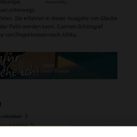
steuropa.
Kinderhilfe)
viel unterwegs
aten. Sie erfahren in dieser Ausgabe von Glaube
oder Patin werden kann. Carmen Schöngraf
ke von Projektreisen nach Afrika.
g
en möchten
o und Infos