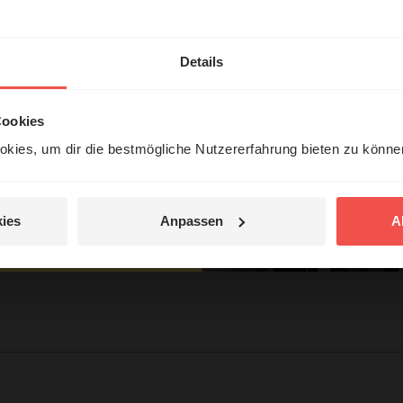
en
hl mal!
rantwortung“
erleben unsere Hörerinnen
Details
örer mit Gott ...
Cookies
kies, um dir die bestmögliche Nutzererfahrung bieten zu könn
Jetzt Geschichten
entdecken
ies
Anpassen
A
tar
jetzt nicht.
© Ruth Schneider / ERF