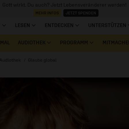
Gott wirkt. Du auch? Jetzt Lebensveränderer werden!
MEHR INFOS
JETZT SPENDEN
N
LESEN
ENTDECKEN
UNTERSTÜTZEN
 MAL
AUDIOTHEK
PROGRAMM
MITMACHE
Audiothek
Glaube global