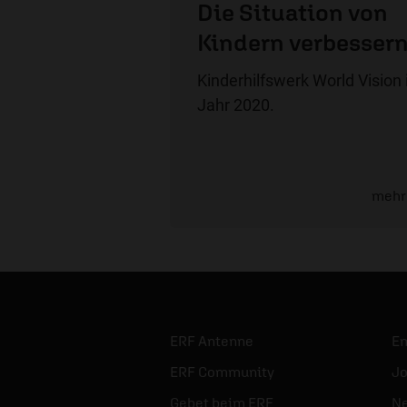
Die Situation von
Kindern verbesser
Kinderhilfswerk World Vision
Jahr 2020.
mehr
ERF Antenne
E
ERF Community
Jo
Gebet beim ERF
Ne