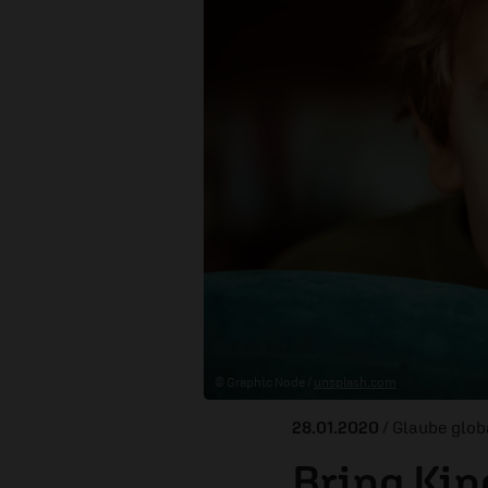
© Graphic Node /
unsplash.com
28.01.2020
/ Glaube glob
Bring Ki