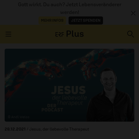
Gott wirkt. Du auch? Jetzt Lebensveränderer
werden!
MEHR INFOS
JETZT SPENDEN
Navigation überspringen
ERZÄHL MAL
AUDIOTHEK
PROGRAMM
MITMACHEN
© Andi Weiss
PODCASTS
28.12.2021
/ Jesus, der liebevolle Therapeut
ÜBER