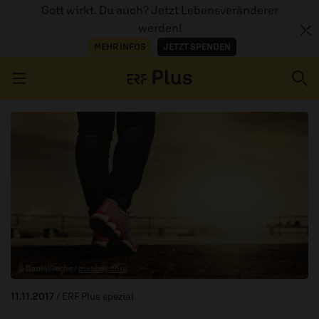
Gott wirkt. Du auch? Jetzt Lebensveränderer
werden!
MEHR INFOS
JETZT SPENDEN
Navigation überspringen
ERZÄHL MAL
AUDIOTHEK
PROGRAMM
MITMACHEN
© DanielReche /
pixabay.com
PODCASTS
11.11.2017
/ ERF Plus spezial
ÜBER