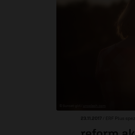
© Sunset-girl /
unsplash.com
23.11.2017
/ ERF Plus spez
reform.ak