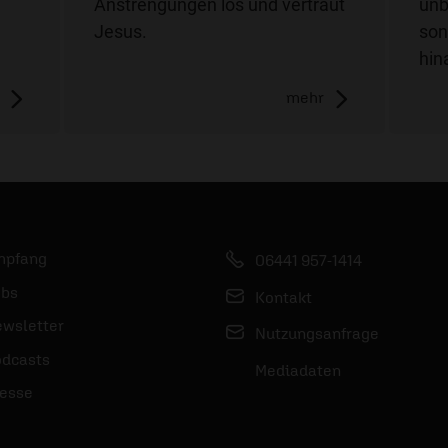
Anstrengungen los und vertraut
unb
Jesus.
son
hin
mehr
mpfang
06441 957-1414
bs
Kontakt
wsletter
Nutzungsanfrage
dcasts
Mediadaten
esse