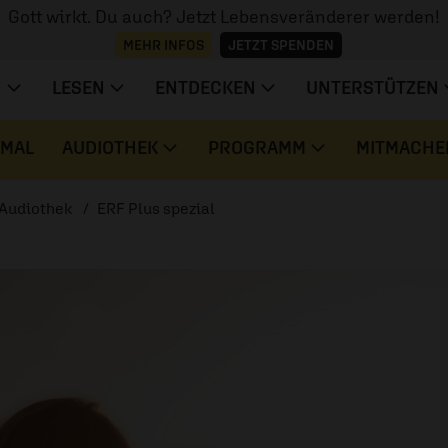
Gott wirkt. Du auch? Jetzt Lebensveränderer werden!
MEHR INFOS
JETZT SPENDEN
N
LESEN
ENTDECKEN
UNTERSTÜTZEN
 MAL
AUDIOTHEK
PROGRAMM
MITMACHE
Audiothek
ERF Plus spezial