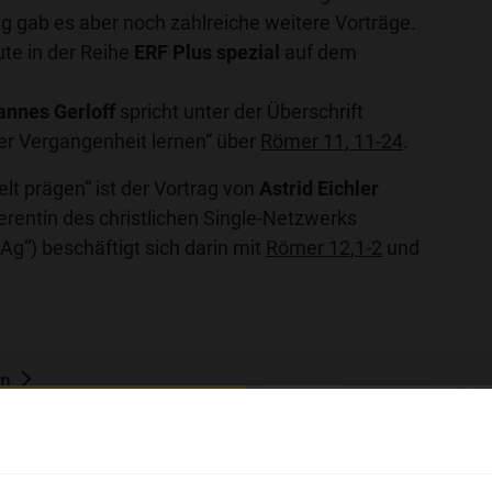
g gab es aber noch zahlreiche weitere Vorträge.
te in der Reihe
ERF Plus spezial
auf dem
annes Gerloff
spricht unter der Überschrift
der Vergangenheit lernen“ über
Römer 11, 11-24
.
elt prägen“ ist der Vortrag von
Astrid Eichler
ferentin des christlichen Single-Netzwerks
Ag“) beschäftigt sich darin mit
Römer 12,1-2
und
en
dikal anders“
hl mal!