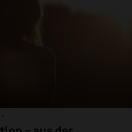
ial
tion – aus der