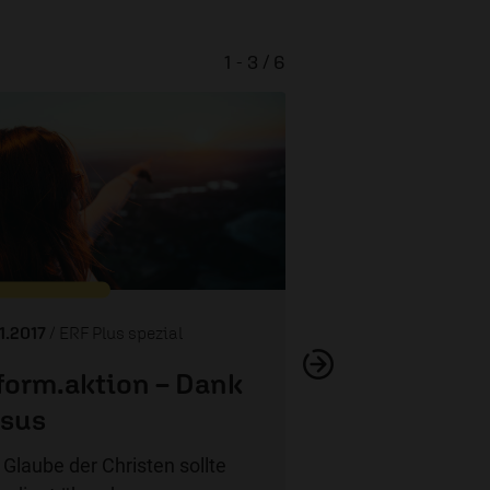
1 - 3 / 6
reform.aktion 
Verände
11.2017
/ ERF Plus spezial
form.aktion – Dank
sus
 Glaube der Christen sollte