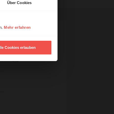
Über Cookies
en.
Mehr erfahren
lle Cookies erlauben