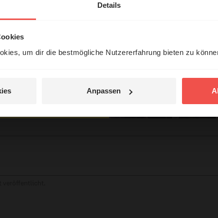
erleben unsere Hörerinnen
Details
örer mit Gott ...
Cookies
kies, um dir die bestmögliche Nutzererfahrung bieten zu könn
Jetzt Geschichten
entdecken
tar
ies
Anpassen
A
jetzt nicht.
© Ruth Schneider / ERF
 veröffentlicht.