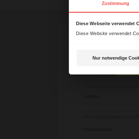
Das 
Zustimmung
und H
Diese Webseite verwendet 
Diese Website verwendet Coo
Ihr Kommen
Nur notwendige Cook
Nein, 
Name:
E-Mail:
Die E-Mail-Adresse wird nicht
Kommentar: