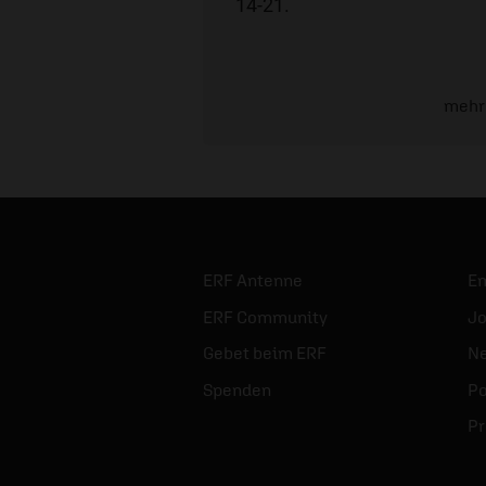
14-21.
mehr
ERF Antenne
E
ERF Community
Jo
Gebet beim ERF
Ne
Spenden
Po
Pr