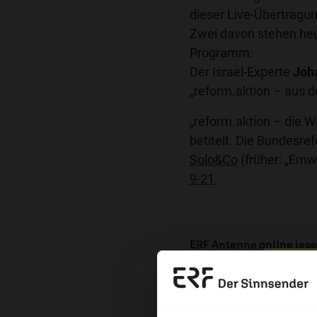
dieser Live-Übertragun
Zwei davon stehen heu
Programm:
Der Israel-Experte
Joh
„reform.aktion – aus 
„reform.aktion – die W
betitelt. Die Bundesre
Solo&Co
(früher: „Emw
9-21
.
ERF Antenne online les
Dossier zum Thema: „Ra
Erzä
Nutzungsrechte