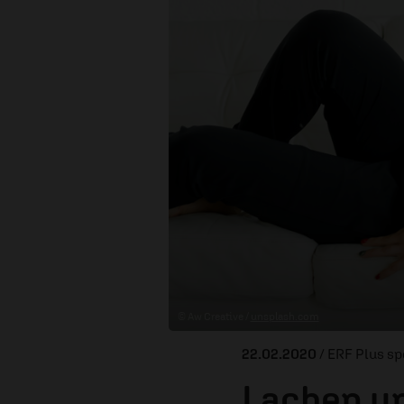
© Aw Creative /
unsplash.com
22.02.2020
/ ERF Plus sp
Lachen u