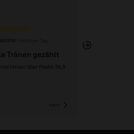
Nahe bei den
09.2019
/ Wort zum Tag
le Tränen gezählt
mut Heiser über Psalm 56,9
mehr