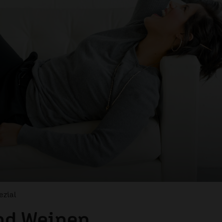
ezial
nd Weinen