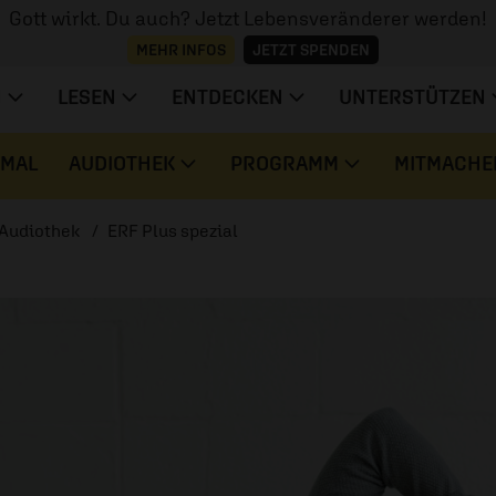
Gott wirkt. Du auch? Jetzt Lebensveränderer werden!
MEHR INFOS
JETZT SPENDEN
N
LESEN
ENTDECKEN
UNTERSTÜTZEN
 MAL
AUDIOTHEK
PROGRAMM
MITMACHE
Audiothek
ERF Plus spezial