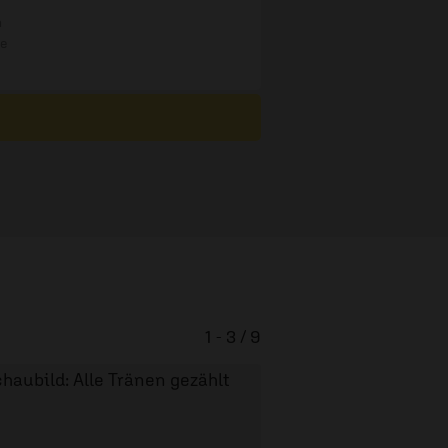
n
re
1 - 3 / 9