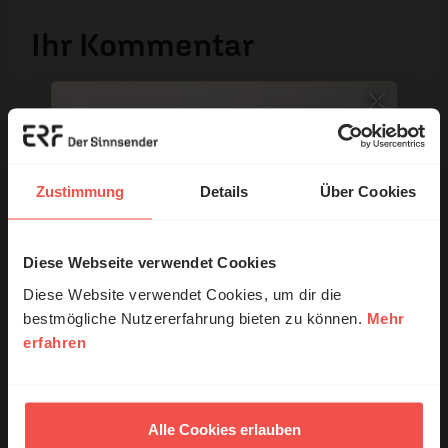
Ihr Kommentar
Name:
Zustimmung
Details
Über Cookies
E-Mail:
Diese Webseite verwendet Cookies
© Ruth Schneider / ERF
Die E-Mail-Adresse wird nicht veröffentlicht.
Diese Website verwendet Cookies, um dir die
Kommentar:
bestmögliche Nutzererfahrung bieten zu können.
Mehr
erfahren
Erzähl mal!
Das erleben unsere Hörerinnen und
Meinen Kommentar nicht öffentlich teilen.
Hörer mit Gott ...
Alle Cookies erlauben
Ich bin damit einverstanden, dass meine Angaben