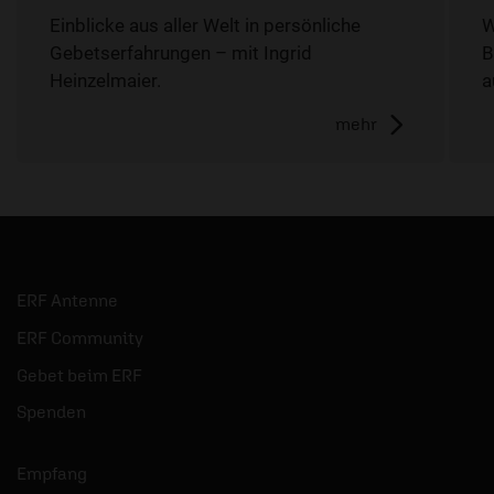
Einblicke aus aller Welt in persönliche
W
Gebetserfahrungen – mit Ingrid
B
Heinzelmaier.
a
mehr
ERF Antenne
ERF Community
Gebet beim ERF
Spenden
Empfang