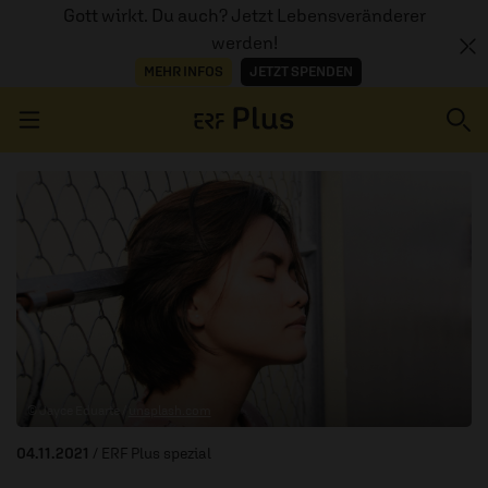
Gott wirkt. Du auch? Jetzt Lebensveränderer
werden!
MEHR INFOS
JETZT SPENDEN
Navigation überspringen
ERZÄHL MAL
AUDIOTHEK
PROGRAMM
MITMACHEN
© Jayce Eduarte /
unsplash.com
PODCASTS
04.11.2021
/ ERF Plus spezial
ÜBER