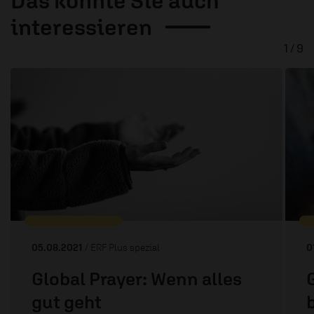
Das könnte Sie auch
interessieren
1 / 9
05.08.2021
/ ERF Plus spezial
0
Global Prayer: Wenn alles
gut geht