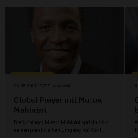
06.05.2021
/ ERF Plus spezial
0
Global Prayer mit Mutua
Mahiaini
Der Kenianer Mutua Mahiaini spricht über
W
seinen persönlichen Umgang mit Gott.
B
a