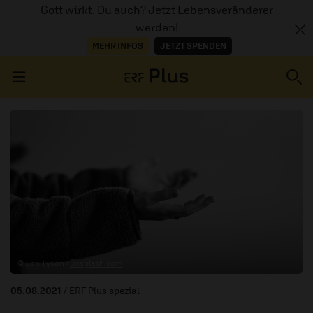
Gott wirkt. Du auch? Jetzt Lebensveränderer
werden!
MEHR INFOS
JETZT SPENDEN
Navigation überspringen
ERZÄHL MAL
AUDIOTHEK
PROGRAMM
MITMACHEN
© Jon Tyson /
unsplash.com
PODCASTS
05.08.2021
/ ERF Plus spezial
ÜBER