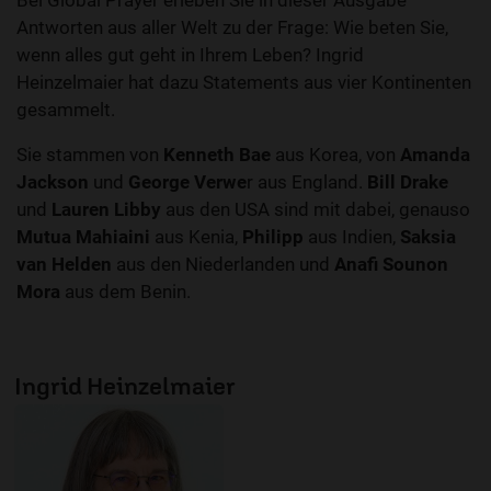
Bei Global Prayer erleben Sie in dieser Ausgabe
Antworten aus aller Welt zu der Frage: Wie beten Sie,
wenn alles gut geht in Ihrem Leben? Ingrid
Heinzelmaier hat dazu Statements aus vier Kontinenten
gesammelt.
Sie stammen von
Kenneth Bae
aus Korea, von
Amanda
Jackson
und
George Verwe
r aus England.
Bill Drake
und
Lauren Libby
aus den USA sind mit dabei, genauso
Mutua Mahiaini
aus Kenia,
Philipp
aus Indien,
Saksia
van Helden
aus den Niederlanden und
Anafi Sounon
Mora
aus dem Benin.
Ingrid Heinzelmaier