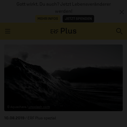
Gott wirkt. Du auch? Jetzt Lebensveränderer
werden!
MEHR INFOS
JETZT SPENDEN
Navigation überspringen
ERZÄHL MAL
AUDIOTHEK
PROGRAMM
MITMACHEN
© Aquachara /
unsplash.com
PODCASTS
10.08.2019
/ ERF Plus spezial
ÜBER