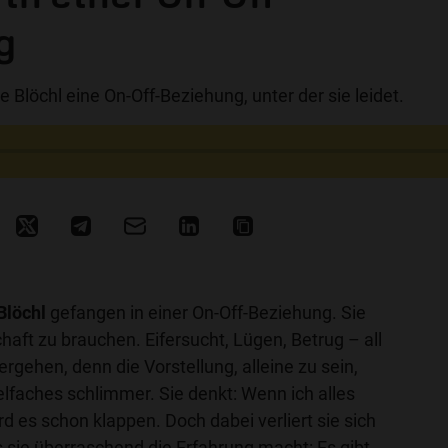
g
e Blöchl eine On-Off-Beziehung, unter der sie leidet.
Blöchl
gefangen in einer On-Off-Beziehung. Sie
haft zu brauchen. Eifersucht, Lügen, Betrug – all
 ergehen, denn die Vorstellung, alleine zu sein,
ielfaches schlimmer. Sie denkt: Wenn ich alles
rd es schon klappen. Doch dabei verliert sie sich
 sie überraschend die Erfahrung macht: Es gibt