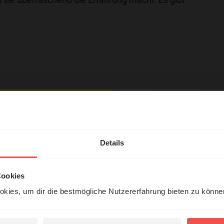
hl mal!
tar
erleben unsere Hörerinnen
Details
örer mit Gott ...
Cookies
kies, um dir die bestmögliche Nutzererfahrung bieten zu könn
Jetzt Geschichten
entdecken