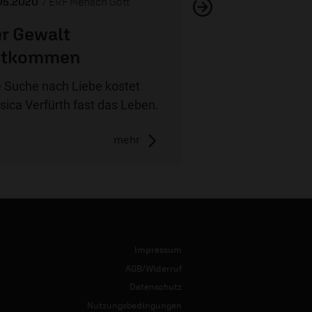
05.2020
/ ERF Mensch Gott
r Gewalt
ntkommen
e Suche nach Liebe kostet
sica Verfürth fast das Leben.
mehr
Impressum
AGB/Widerruf
Datenschutz
Nutzungsbedingungen