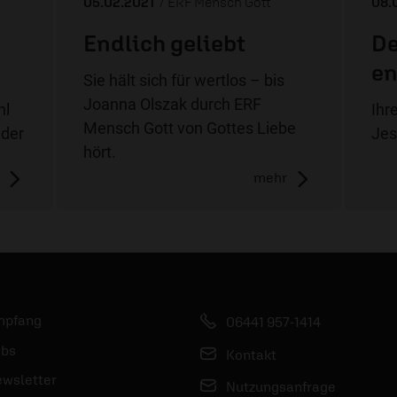
05.02.2021
/ ERF Mensch Gott
08.
Endlich geliebt
De
e
Sie hält sich für wertlos – bis
Joanna Olszak durch ERF
hl
Ihr
Mensch Gott von Gottes Liebe
 der
Jes
hört.
mehr
mpfang
06441 957-1414
bs
Kontakt
wsletter
Nutzungsanfrage