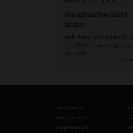
11.06.2021
/ ERF Mensch Gott
Hauptsache nicht
allein
Viele Jahre führt Sabine Blöc
eine On-Off-Beziehung, unter
sie leidet.
mehr
ERF Antenne
E
ERF Community
Jo
Gebet beim ERF
Ne