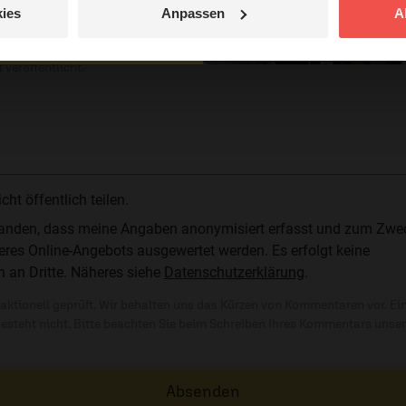
ies
Anpassen
A
jetzt nicht.
© Ruth Schneider / ERF
 veröffentlicht.
t öffentlich teilen.
standen, dass meine Angaben anonymisiert erfasst und zum Zwe
res Online-Angebots ausgewertet werden. Es erfolgt keine
n an Dritte. Näheres siehe
Datenschutzerklärung
.
ktionell geprüft. Wir behalten uns das Kürzen von Kommentaren vor. Ei
besteht nicht. Bitte beachten Sie beim Schreiben Ihres Kommentars unse
Absenden