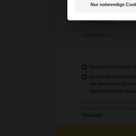
E-Mail:
Nur notwendige Cook
Nein, 
Die E-Mail-Adresse wird nicht
Kommentar:
Meinen Kommentar nich
Ich bin damit einver
der Verbesserung unse
Weitergabe Ihrer Date
Alle Kommentare werden reda
Recht auf Veröffentlichung 
Netiquette
.