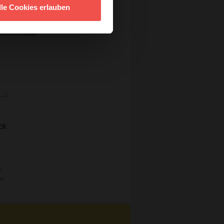
lle Cookies erlauben
ck
n
re