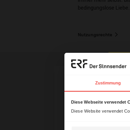
bedingungslose Liebe.
Nutzungsrechte
Erzä
Ihr Kommen
Das 
Zustimmung
und H
Diese Webseite verwendet 
Name:
Diese Website verwendet Coo