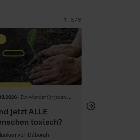
1 - 3 / 6
Stell dir heute mal
08.2026
/ Ein Wunder für jeden Tag
nd jetzt ALLE
nschen toxisch?
anken von Déborah