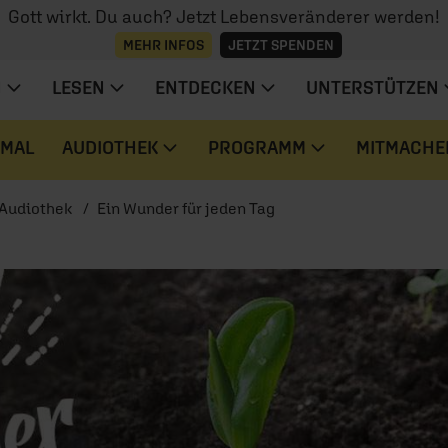
Gott wirkt. Du auch? Jetzt Lebensveränderer werden!
MEHR INFOS
JETZT SPENDEN
N
LESEN
ENTDECKEN
UNTERSTÜTZEN
 MAL
AUDIOTHEK
PROGRAMM
MITMACHE
Audiothek
Ein Wunder für jeden Tag