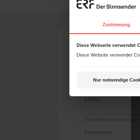
Erzä
Das 
Zustimmung
und H
Ihr Kommen
Diese Webseite verwendet 
Diese Website verwendet Coo
Name:
Nur notwendige Cook
Nein, 
E-Mail:
Die E-Mail-Adresse wird nicht
Kommentar: