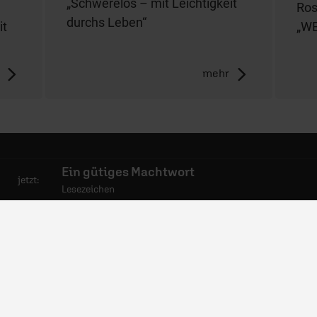
„Schwerelos – mit Leichtigkeit
Ro
durchs Leben“
it
„WE
mehr
Ein gütiges Machtwort
jetzt:
mpfang
06441 957-1414
Lesezeichen
bs
Kontakt
wsletter
Nutzungsanfrage
dcasts
Mediadaten
esse