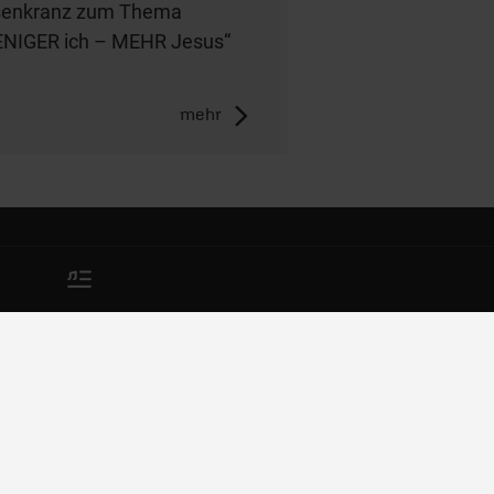
senkranz zum Thema
NIGER ich – MEHR Jesus“
mehr
Impressum
AGB/Widerruf
Datenschutz
Nutzungsbedingungen
Meldestelle zum
Hinweisgeberschutzgesetz
Rechte der Betroffenen (DSGVO)
Erklärung zur Barrierefreiheit