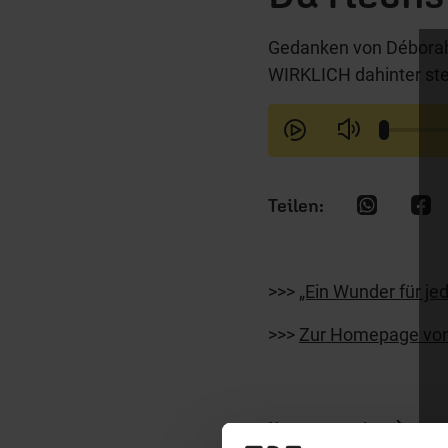
Gedanken von Déborah
WIRKLICH dahinter ste
>>>
„Ein Wunder für j
>>>
Zur Homepage von
Nutzungsrechte