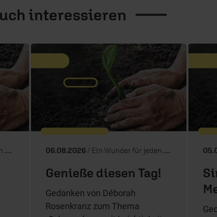
auch
interessieren
ag
06.08.2026
/ Ein Wunder für jeden Tag
05.
Genieße diesen Tag!
Si
Me
Gedanken von Déborah
Rosenkranz zum Thema
Ged