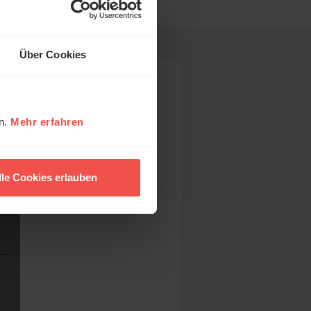
Über Cookies
en.
Mehr erfahren
lle Cookies erlauben