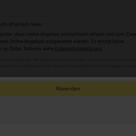
t öffentlich teilen.
standen, dass meine Angaben anonymisiert erfasst und zum Zwe
res Online-Angebots ausgewertet werden. Es erfolgt keine
n an Dritte. Näheres siehe
Datenschutzerklärung
.
ktionell geprüft. Wir behalten uns das Kürzen von Kommentaren vor. Ei
besteht nicht. Bitte beachten Sie beim Schreiben Ihres Kommentars unse
Absenden