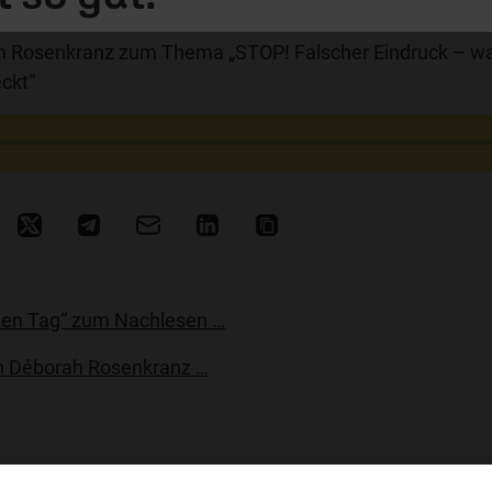
 Rosenkranz zum Thema „STOP! Falscher Eindruck – w
ckt“
eden Tag“ zum Nachlesen …
 Déborah Rosenkranz …