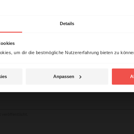
hl mal!
erleben unsere Hörerinnen
Details
örer mit Gott ...
tar
Cookies
kies, um dir die bestmögliche Nutzererfahrung bieten zu könn
Jetzt Geschichten
entdecken
ies
Anpassen
A
jetzt nicht.
© Ruth Schneider / ERF
 veröffentlicht.