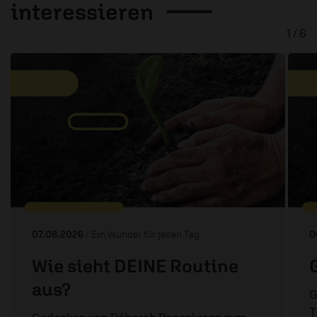
interessieren
1 / 6
07.08.2026
/ Ein Wunder für jeden Tag
0
Wie sieht DEINE Routine
aus?
G
T