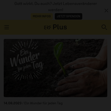
Gott wirkt. Du auch? Jetzt Lebensveränderer
werden!
MEHR INFOS
JETZT SPENDEN
Navigation überspringen
ERZÄHL MAL
AUDIOTHEK
PROGRAMM
MITMACHEN
PODCASTS
14.08.2023
/ Ein Wunder für jeden Tag
ÜBER