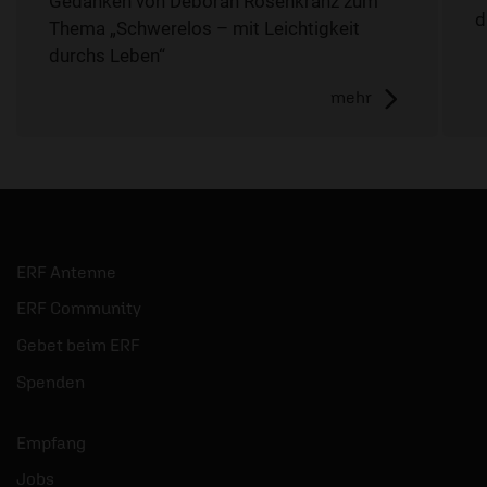
Gedanken von Déborah Rosenkranz zum
d
Thema „Schwerelos – mit Leichtigkeit
durchs Leben“
mehr
ERF Antenne
ERF Community
Gebet beim ERF
Spenden
Empfang
Jobs