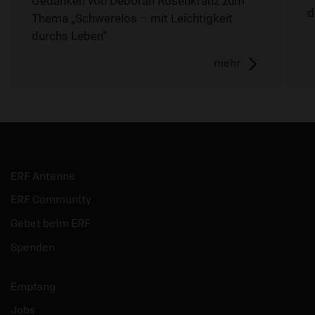
Gedanken von Déborah Rosenkranz zum
d
Thema „Schwerelos – mit Leichtigkeit
durchs Leben“
mehr
ERF Antenne
ERF Community
Gebet beim ERF
Spenden
Empfang
Jobs