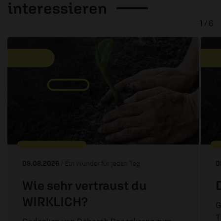
interessieren
1 / 6
09.08.2026
/ Ein Wunder für jeden Tag
0
Wie sehr vertraust du
WIRKLICH?
G
T