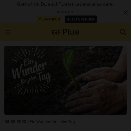
Gott wirkt. Du auch? Jetzt Lebensveränderer
werden!
MEHR INFOS
JETZT SPENDEN
Navigation überspringen
ERZÄHL MAL
AUDIOTHEK
PROGRAMM
MITMACHEN
PODCASTS
03.03.2023
/ Ein Wunder für jeden Tag
ÜBER