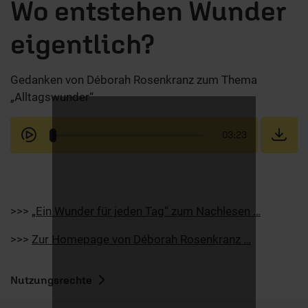
Wo entstehen Wunder
eigentlich?
Gedanken von Déborah Rosenkranz zum Thema
„Alltagswunder“
03:23
>>>
„Ein Wunder für jeden Tag“ zum Nachlesen …
>>>
Zur Homepage von Déborah Rosenkranz …
Nutzungsrechte