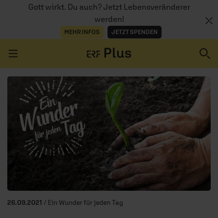
Gott wirkt. Du auch? Jetzt Lebensveränderer
werden!
MEHR INFOS
JETZT SPENDEN
Navigation überspringen
ERZÄHL MAL
AUDIOTHEK
PROGRAMM
MITMACHEN
PODCASTS
26.09.2021
/ Ein Wunder für jeden Tag
ÜBER