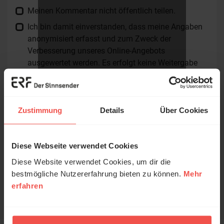
Meinen Kommentar nicht öffentlich teilen.
Ich bin damit einverstanden, dass meine Angaben
anonymisiert erfasst und zum Zweck der
Verbesserung unseres Online-Angebots
ausgewertet werden. Es erfolgt keine Weitergabe
Ihrer Daten an Dritte. Näheres siehe
Datenschutzerklärung
.
Alle Kommentare werden redaktionell geprüft. Wir behalten
Zustimmung
Details
Über Cookies
uns das Kürzen von Kommentaren vor. Ein Recht auf
Veröffentlichung besteht nicht. Bitte beachten Sie beim
Schreiben Ihres Kommentars unsere
Netiquette
.
Diese Webseite verwendet Cookies
© Ruth Schneider / ERF
Absenden
Diese Website verwendet Cookies, um dir die
bestmögliche Nutzererfahrung bieten zu können.
Mehr
erfahren
Erzähl mal!
Das erleben unsere Hörerinnen und
Hörer mit Gott ...