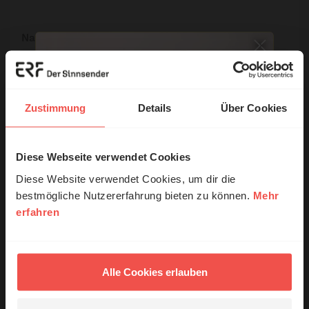
Name:
E-Mail:
Zustimmung
Details
Über Cookies
Die E-Mail-Adresse wird nicht veröffentlicht.
Diese Webseite verwendet Cookies
© Ruth Schneider / ERF
Kommentar:
Diese Website verwendet Cookies, um dir die
bestmögliche Nutzererfahrung bieten zu können.
Mehr
erfahren
Erzähl mal!
Meinen Kommentar nicht öffentlich teilen.
Das erleben unsere Hörerinnen und
Ich bin damit einverstanden, dass meine Angaben
Hörer mit Gott ...
Alle Cookies erlauben
anonymisiert erfasst und zum Zweck der
Verbesserung unseres Online-Angebots
ausgewertet werden. Es erfolgt keine Weitergabe