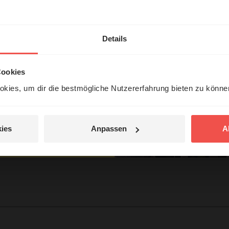
hl mal!
en
sik“
erleben unsere Hörerinnen
Details
örer mit Gott ...
Cookies
kies, um dir die bestmögliche Nutzererfahrung bieten zu könn
Jetzt Geschichten
entdecken
ies
Anpassen
A
tar
jetzt nicht.
© Ruth Schneider / ERF