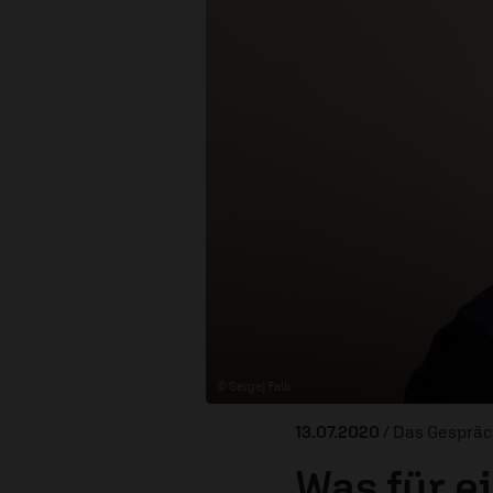
© Sergej Falk
13.07.2020
/ Das Gesprä
Was für e