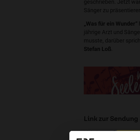
geschrieben. Jetzt war 
Sänger zu präsentiere
„Was für ein Wunder“
jährige Arzt und Sänge
musste, darüber spric
Stefan Loß
.
Link zur Sendung
Website von Sam Samb