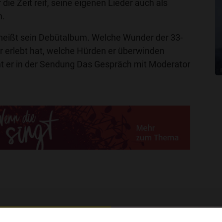
die Zeit reif, seine eigenen Lieder auch als
n.
heißt sein Debütalbum. Welche Wunder der 33-
r erlebt hat, welche Hürden er überwinden
ht er in der Sendung Das Gespräch mit Moderator
a