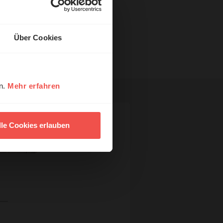
Über Cookies
en.
Mehr erfahren
lle Cookies erlauben