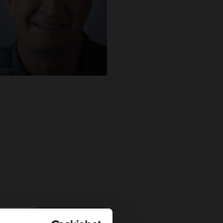
© ERF