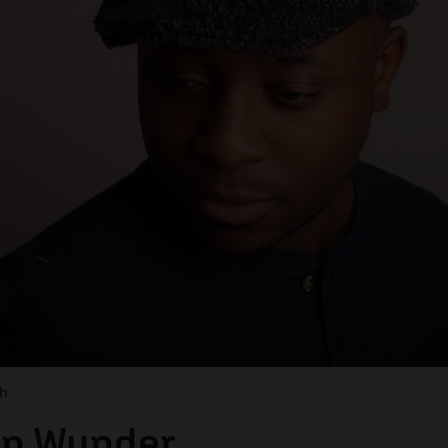
ch
in Wunder