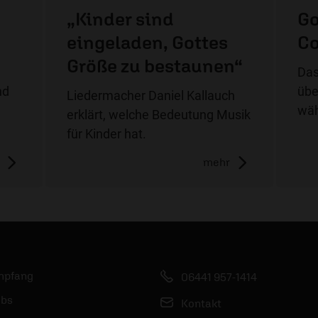
„Kinder sind
Go
eingeladen, Gottes
Co
Größe zu bestaunen“
Das
nd
übe
Liedermacher Daniel Kallauch
wäh
erklärt, welche Bedeutung Musik
für Kinder hat.
mehr
mpfang
06441 957-1414
bs
Kontakt