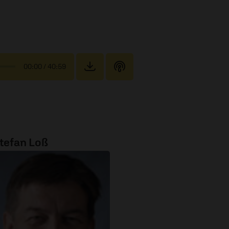
00:00
/ 40:59
tefan Loß