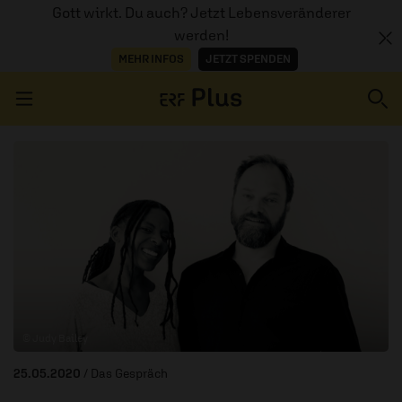
Gott wirkt. Du auch? Jetzt Lebensveränderer
werden!
MEHR INFOS
JETZT SPENDEN
Navigation überspringen
ERZÄHL MAL
AUDIOTHEK
PROGRAMM
MITMACHEN
© Judy Bailey
PODCASTS
25.05.2020
/ Das Gespräch
ÜBER