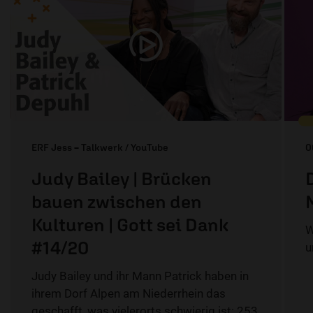
ERF Jess – Talkwerk / YouTube
0
Judy Bailey | Brücken
bauen zwischen den
Kulturen | Gott sei Dank
W
#14/20
u
Judy Bailey und ihr Mann Patrick haben in
ihrem Dorf Alpen am Niederrhein das
geschafft, was vielerorts schwierig ist: 253