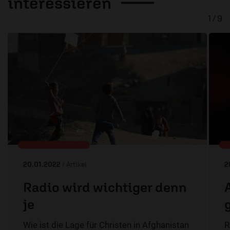
interessieren
1 / 9
20.01.2022
/ Artikel
2
Radio wird wichtiger denn
je
Wie ist die Lage für Christen in Afghanistan
R