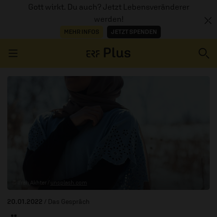
Gott wirkt. Du auch? Jetzt Lebensveränderer
werden!
MEHR INFOS
JETZT SPENDEN
Navigation überspringen
ERZÄHL MAL
AUDIOTHEK
PROGRAMM
MITMACHEN
© Ifrah Akhter /
unsplash.com
PODCASTS
20.01.2022
/ Das Gespräch
ÜBER