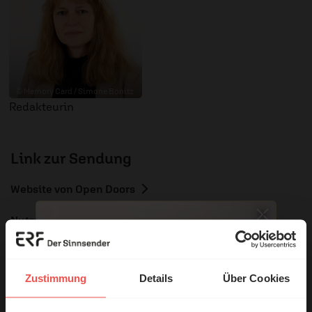
© Memory Card / Simone Bonitz
Redakteurin
Link zur Sendung
Website von Open Doors
Nutzungsrechte
Zustimmung
Details
Über Cookies