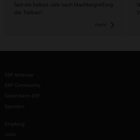
fast ein halbes Jahr nach Machtergreifung
N
der Taliban?
V
mehr
ERF Antenne
ERF Community
Gebet beim ERF
Spenden
Empfang
Jobs