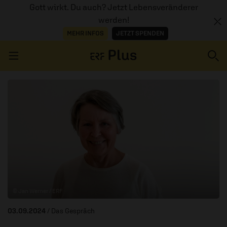
Gott wirkt. Du auch? Jetzt Lebensveränderer
werden!
MEHR INFOS
JETZT SPENDEN
Navigation überspringen
ERZÄHL MAL
AUDIOTHEK
PROGRAMM
MITMACHEN
© Jan Werner / ERF
PODCASTS
03.09.2024
/ Das Gespräch
ÜBER