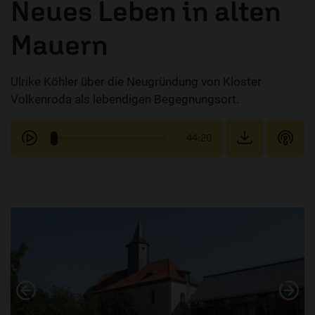
Neues Leben in alten
Mauern
Ulrike Köhler über die Neugründung von Kloster
Volkenroda als lebendigen Begegnungsort.
44:20
Vorheriges
Nä