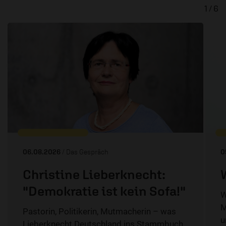
1 / 6
06.08.2026
/ Das Gespräch
0
Christine Lieberknecht:
"Demokratie ist kein Sofa!"
W
M
Pastorin, Politikerin, Mutmacherin – was
u
Lieberknecht Deutschland ins Stammbuch