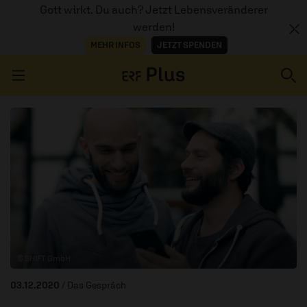
Gott wirkt. Du auch? Jetzt Lebensveränderer
werden!
MEHR INFOS
JETZT SPENDEN
Navigation überspringen
ERZÄHL MAL
AUDIOTHEK
PROGRAMM
MITMACHEN
© SHIFT GmbH
PODCASTS
03.12.2020
/ Das Gespräch
ÜBER