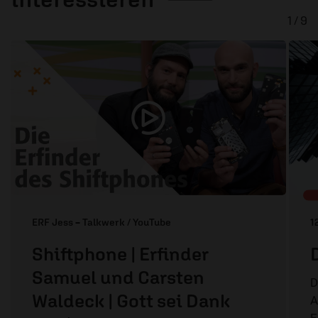
1 / 9
ERF Jess – Talkwerk / YouTube
1
Shiftphone | Erfinder
Samuel und Carsten
D
Waldeck | Gott sei Dank
A