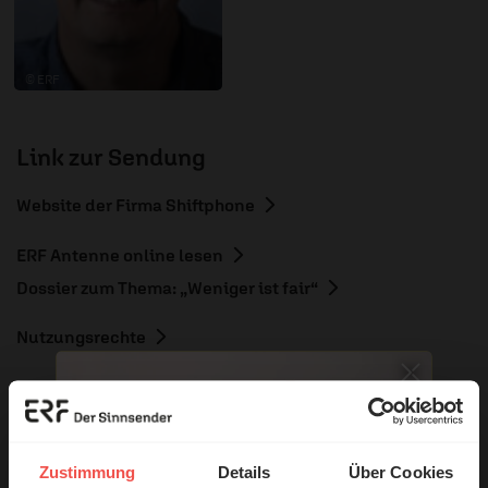
© ERF
Link zur Sendung
Website der Firma Shiftphone
ERF Antenne online lesen
Dossier zum Thema: „Weniger ist fair“
Nutzungsrechte
Zustimmung
Details
Über Cookies