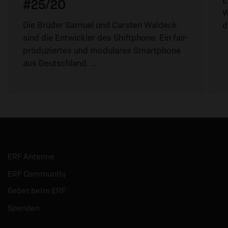
E
#25/20
W
Die Brüder Samuel und Carsten Waldeck
d
sind die Entwickler des Shiftphone. Ein fair-
produziertes und modulares Smartphone
aus Deutschland. ...
ERF Antenne
ERF Community
Gebet beim ERF
Spenden