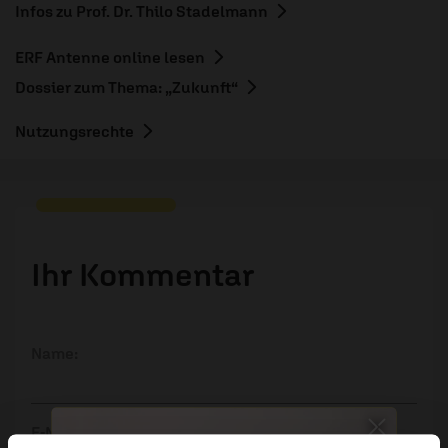
Infos zu Prof. Dr. Thilo Stadelmann
ERF Antenne online lesen
Dossier zum Thema: „Zukunft“
Nutzungsrechte
Ihr Kommentar
Name:
E-Mail: