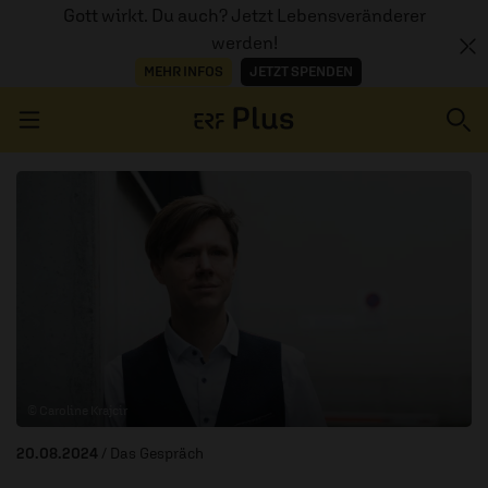
Gott wirkt. Du auch? Jetzt Lebensveränderer
werden!
MEHR INFOS
JETZT SPENDEN
Navigation überspringen
ERZÄHL MAL
AUDIOTHEK
PROGRAMM
MITMACHEN
© Caroline Krajcir
PODCASTS
20.08.2024
/ Das Gespräch
ÜBER