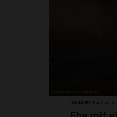
© Story Ninety-Four /
unsplash.com
13.09.2021
/ Das Gespräc
Ehe mit e