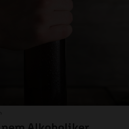
h
inem Alkoholiker