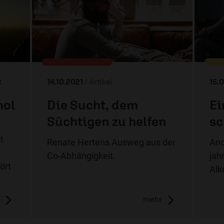
t
14.10.2021
/ Artikel
15.
hol
Die Sucht, dem
Ei
Süchtigen zu helfen
sc
t
Renate Hertens Ausweg aus der
And
Co-Abhängigkeit.
jah
ört
Alk
mehr