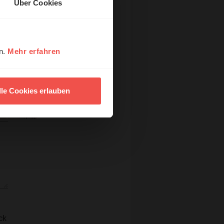
Über Cookies
en.
Mehr erfahren
lle Cookies erlauben
ck