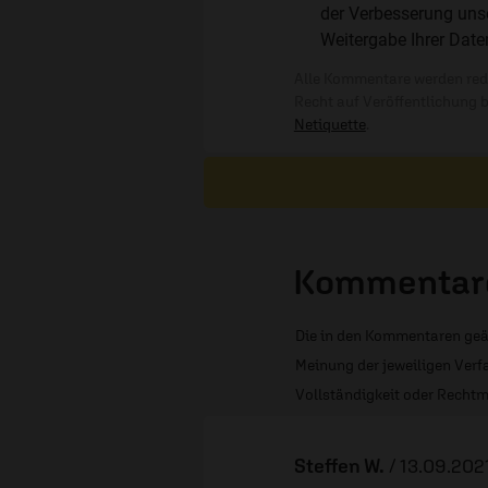
der Verbesserung unse
Weitergabe Ihrer Date
Alle Kommentare werden reda
Recht auf Veröffentlichung 
Netiquette
.
Kommentare
Die in den Kommentaren geä
Meinung der jeweiligen Verfa
Vollständigkeit oder Rechtm
Steffen W.
/
13.09.202