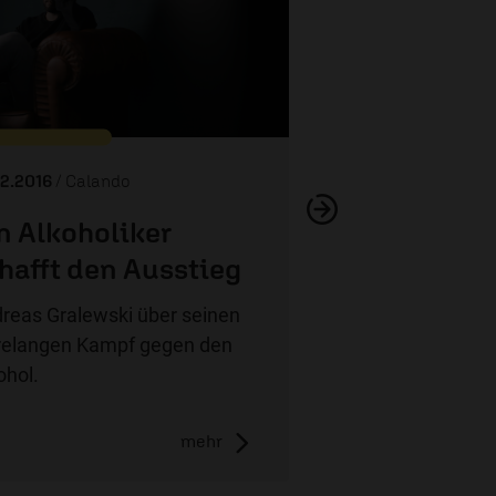
Quartalstrinker: D
02.2016
/ Calando
n Alkoholiker
hafft den Ausstieg
reas Gralewski über seinen
relangen Kampf gegen den
ohol.
mehr