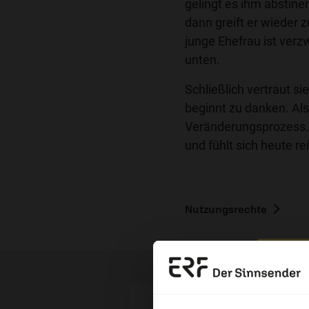
gelingt es ihm abstine
dann greift er wieder z
junge Ehefrau ist ver
unten.
Schließlich vertraut si
beginnt zu danken. Als
Veränderungsprozess. 
und fühlt sich heute r
Nutzungsrechte
Erzä