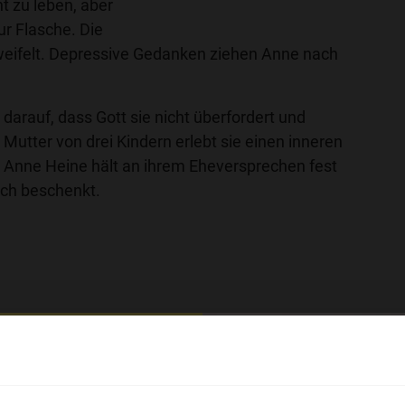
nt zu leben, aber
ur Flasche. Die
zweifelt. Depressive Gedanken ziehen Anne nach
e darauf, dass Gott sie nicht überfordert und
 Mutter von drei Kindern erlebt sie einen inneren
Anne Heine hält an ihrem Eheversprechen fest
eich beschenkt.
hl mal!