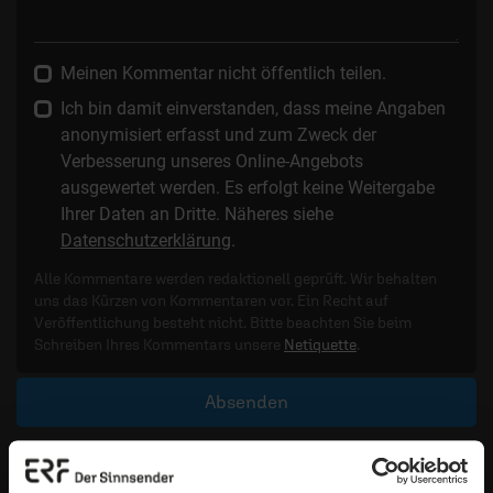
Meinen Kommentar nicht öffentlich teilen.
Ich bin damit einverstanden, dass meine Angaben
anonymisiert erfasst und zum Zweck der
Verbesserung unseres Online-Angebots
ausgewertet werden. Es erfolgt keine Weitergabe
Ihrer Daten an Dritte. Näheres siehe
Datenschutzerklärung
.
Alle Kommentare werden redaktionell geprüft. Wir behalten
uns das Kürzen von Kommentaren vor. Ein Recht auf
Veröffentlichung besteht nicht. Bitte beachten Sie beim
Schreiben Ihres Kommentars unsere
Netiquette
.
Absenden