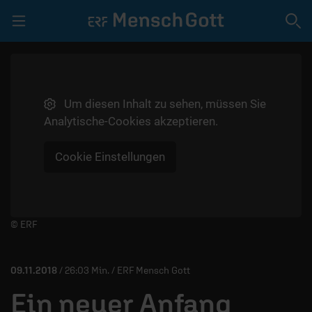
Navigation überspringen
Um diesen Inhalt zu sehen, müssen Sie
LIVE | GEBET
Analytische-Cookies akzeptieren.
SPENDEN
Cookie Einstellungen
VIDEOS
PODCAST
MITMACHEN
Player starten/anhalten
© ERF
TEAM
09.11.2018
/ 26:03 Min. / ERF Mensch Gott
Ein neuer Anfang