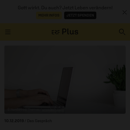
Gott wirkt. Du auch? Jetzt Leben verändern!
MEHR INFOS
JETZT SPENDEN
Navigation überspringen
ERZÄHL MAL
AUDIOTHEK
PROGRAMM
MITMACHEN
© Nordwood Themes /
unsplash.com
PODCASTS
10.12.2019
/ Das Gespräch
ÜBER