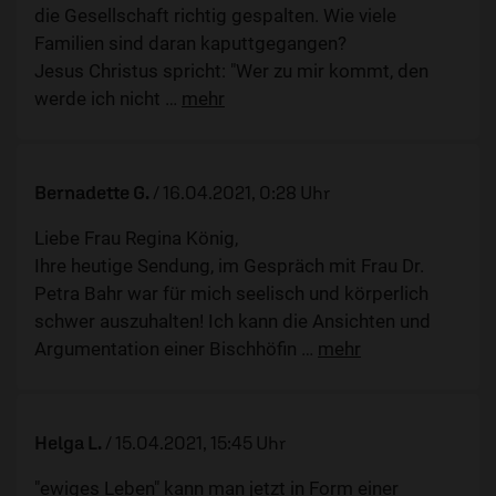
die Gesellschaft richtig gespalten. Wie viele
Familien sind daran kaputtgegangen?
Jesus Christus spricht: "Wer zu mir kommt, den
werde ich nicht
…
mehr
Bernadette G.
/
16.04.2021, 0:28 Uhr
Liebe Frau Regina König,
Ihre heutige Sendung, im Gespräch mit Frau Dr.
Petra Bahr war für mich seelisch und körperlich
schwer auszuhalten! Ich kann die Ansichten und
Argumentation einer Bischhöfin
…
mehr
Helga L.
/
15.04.2021, 15:45 Uhr
"ewiges Leben" kann man jetzt in Form einer