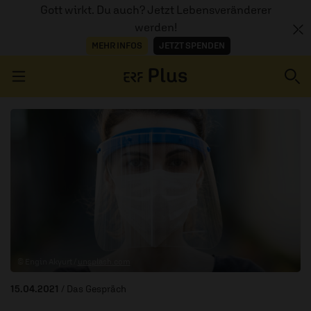
Gott wirkt. Du auch? Jetzt Lebensveränderer
werden!
MEHR INFOS
JETZT SPENDEN
Navigation überspringen
ERZÄHL MAL
AUDIOTHEK
PROGRAMM
MITMACHEN
© Engin Akyurt /
unsplash.com
PODCASTS
15.04.2021
/ Das Gespräch
ÜBER