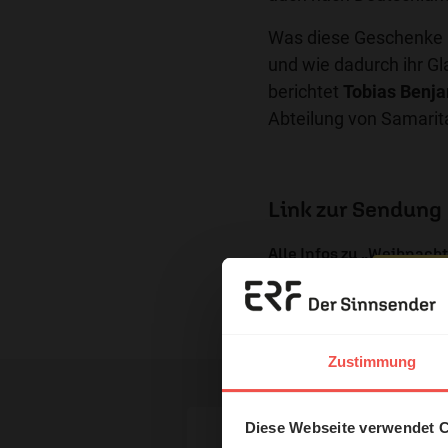
Was diese Geschenke b
und wie dadurch ihr Gl
berichtet
Tobias Benj
Abteilung von Samarit
Link zur Sendung
Alle Infos zu „Weihnach
Nutzungsrechte
Erzä
Das 
Zustimmung
und H
Diese Webseite verwendet 