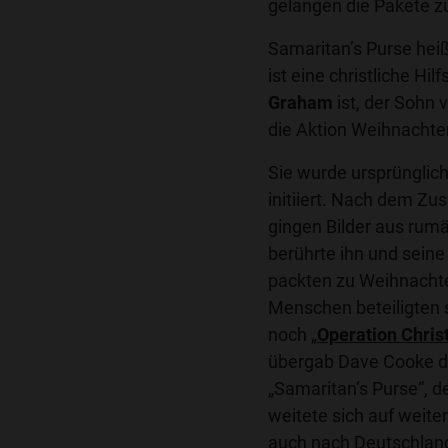
gelangen die Pakete z
Samaritan’s Purse heiß
ist eine christliche Hi
Graham
ist, der Sohn 
die Aktion Weihnacht
Sie wurde ursprünglic
initiiert. Nach dem Z
gingen Bilder aus rum
berührte ihn und sein
packten zu Weihnachte
Menschen beteiligten 
noch „
Operation Chris
übergab Dave Cooke di
„Samaritan‘s Purse“, d
weitete sich auf weite
auch nach Deutschlan