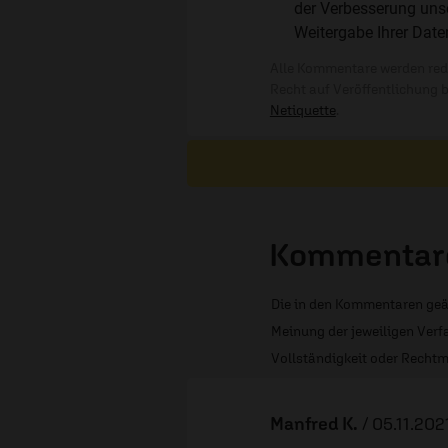
der Verbesserung unse
Weitergabe Ihrer Date
Alle Kommentare werden reda
Recht auf Veröffentlichung 
Netiquette
.
Kommentare
Die in den Kommentaren geä
Meinung der jeweiligen Verfa
Vollständigkeit oder Rechtm
Manfred K.
/
05.11.202