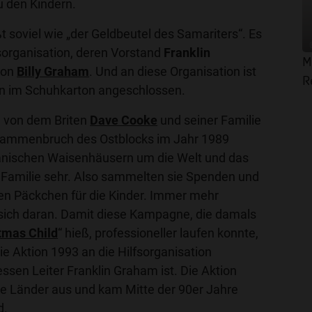
u den Kindern.
t soviel wie „der Geldbeutel des Samariters“. Es
lfsorganisation, deren Vorstand
Franklin
M
von
Billy Graham
. Und an diese Organisation ist
R
en im Schuhkarton angeschlossen.
h von dem Briten
Dave Cooke
und seiner Familie
usammenbruch des Ostblocks im Jahr 1989
änischen Waisenhäusern um die Welt und das
e Familie sehr. Also sammelten sie Spenden und
n Päckchen für die Kinder. Immer mehr
sich daran. Damit diese Kampagne, die damals
tmas Child
“ hieß, professioneller laufen konnte,
e Aktion 1993 an die Hilfsorganisation
essen Leiter Franklin Graham ist. Die Aktion
re Länder aus und kam Mitte der 90er Jahre
d.