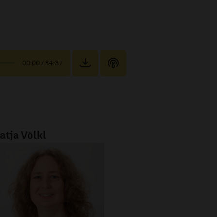
00:00
/ 34:37
atja Völkl