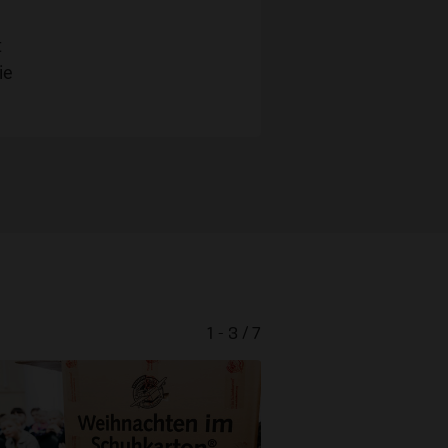
t
ie
1 - 3 / 7