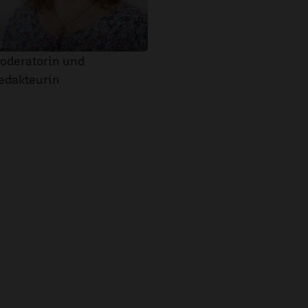
© ERF
oderatorin und
edakteurin