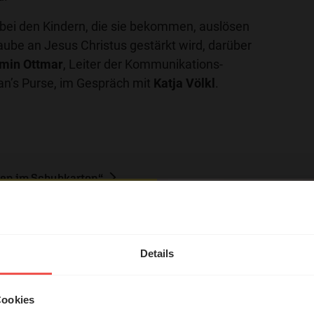
ei den Kindern, die sie bekommen, auslösen
aube an Jesus Christus gestärkt wird, darüber
amin Ottmar
, Leiter der Kommunikations-
an’s Purse, im Gespräch mit
Katja Völkl
.
ten im Schuhkarton“
hl mal!
erleben unsere Hörerinnen
Details
örer mit Gott ...
Cookies