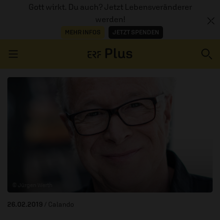
Gott wirkt. Du auch? Jetzt Lebensveränderer
werden!
MEHR INFOS
JETZT SPENDEN
Navigation überspringen
ERZÄHL MAL
AUDIOTHEK
PROGRAMM
MITMACHEN
© Jürgen Werth
PODCASTS
26.02.2019
/ Calando
ÜBER