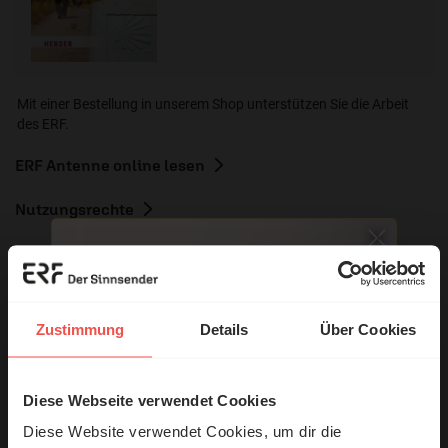
Mit einer Bestellung in unserem Shop unterstützen Sie die Arbeit
des ERF.
ERF Antenne online lesen
Nutzungsrechte
Zustimmung
Details
Über Cookies
Ihr Kommentar
Diese Webseite verwendet Cookies
© Ruth Schneider / ERF
Name:
Diese Website verwendet Cookies, um dir die