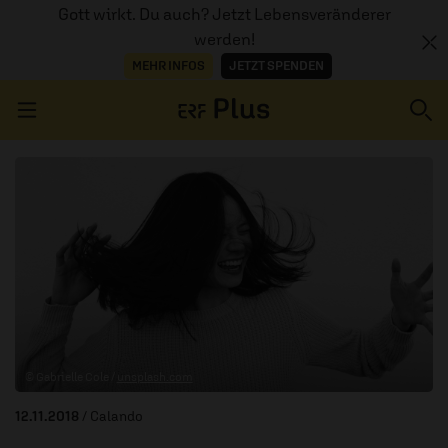
Gott wirkt. Du auch? Jetzt Lebensveränderer
werden!
MEHR INFOS
JETZT SPENDEN
Navigation überspringen
ERZÄHL MAL
AUDIOTHEK
PROGRAMM
MITMACHEN
© Gabrielle Cole /
unsplash.com
PODCASTS
12.11.2018
/ Calando
ÜBER