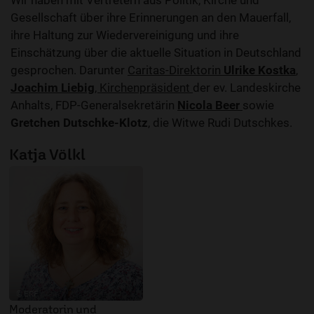
Wir haben mit Vertretern aus Politik, Kirche und
Gesellschaft über ihre Erinnerungen an den Mauerfall,
ihre Haltung zur Wiedervereinigung und ihre
Einschätzung über die aktuelle Situation in Deutschland
gesprochen. Darunter
Caritas-Direktorin
Ulrike Kostka
,
Joachim Liebig
, Kirchenpräsident
der ev. Landeskirche
Anhalts, FDP-Generalsekretärin
Nicola Beer
sowie
Gretchen Dutschke-Klotz
, die Witwe Rudi Dutschkes.
Katja Völkl
© ERF
Moderatorin und