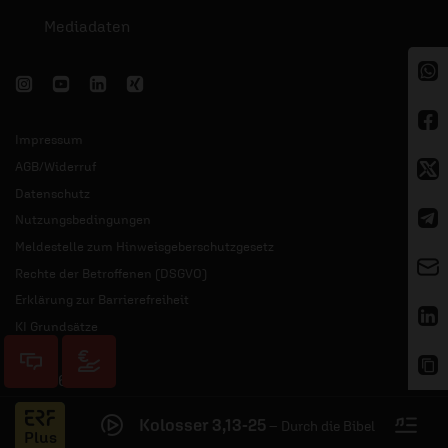
Mediadaten
Impressum
AGB/Widerruf
Datenschutz
Nutzungsbedingungen
Meldestelle zum Hinweisgeberschutzgesetz
Rechte der Betroffenen (DSGVO)
Erklärung zur Barrierefreiheit
KI Grundsätze
© 2026 ERF
Kolosser 3,13-25
–
Durch die Bibel
Jess
Plus