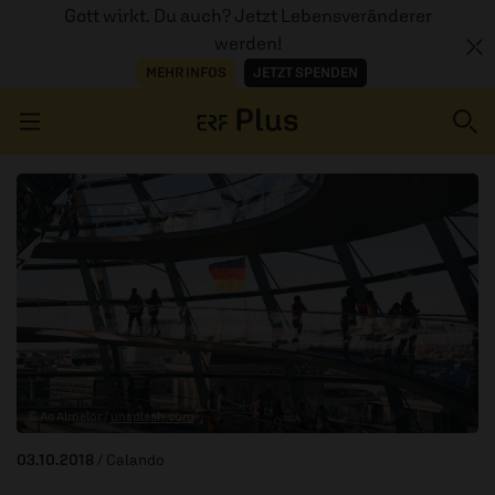
Gott wirkt. Du auch? Jetzt Lebensveränderer
werden!
MEHR INFOS
JETZT SPENDEN
Navigation überspringen
ERZÄHL MAL
AUDIOTHEK
PROGRAMM
MITMACHEN
© Ac Almelor /
unsplash.com
PODCASTS
03.10.2018
/ Calando
ÜBER