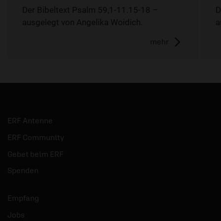
Der Bibeltext Psalm 59,1-11.15-18 –
D
ausgelegt von Angelika Woidich.
a
mehr
ERF Antenne
ERF Community
Gebet beim ERF
Spenden
Empfang
Jobs