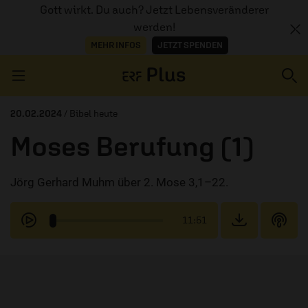
Gott wirkt. Du auch? Jetzt Lebensveränderer
werden!
MEHR INFOS
JETZT SPENDEN
Navigation überspringen
20.02.2024
/ Bibel heute
Moses Berufung (1)
ERZÄHL MAL
Jörg Gerhard Muhm über 2. Mose 3,1–22.
AUDIOTHEK
PROGRAMM
11:51
MITMACHEN
PODCASTS
ÜBER