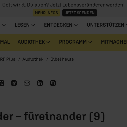
Gott wirkt. Du auch? Jetzt Lebensveränderer werden!
MEHR INFOS
JETZT SPENDEN
N
LESEN
ENTDECKEN
UNTERSTÜTZEN
 MAL
AUDIOTHEK
PROGRAMM
MITMACHE
RF Plus
Audiothek
Bibel heute
er – füreinander (9)