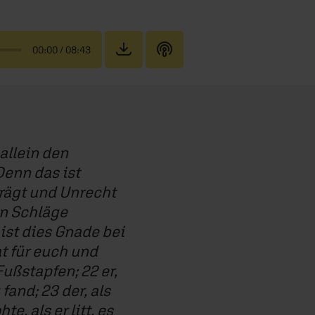
00:00
/ 08:43
 allein den
Denn das ist
rägt und Unrecht
en Schläge
 ist dies Gnade bei
at für euch und
Fußstapfen; 22 er,
and; 23 der, als
, als er litt, es