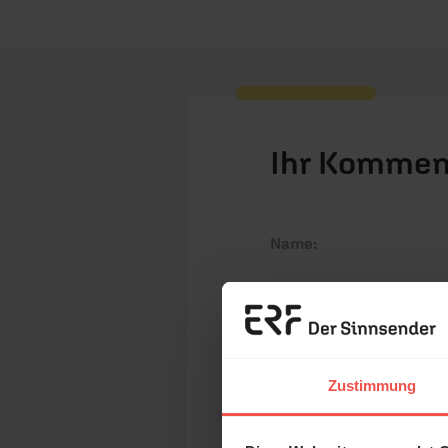
Ihr Kommen
Name:
E-Mail:
Erzä
Das 
Zustimmung
Die E-Mail-Adresse wird nicht
und H
Kommentar: