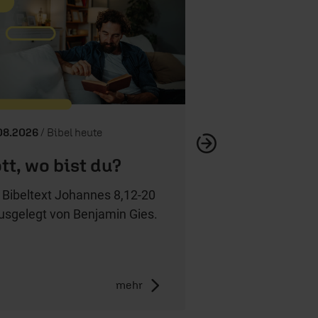
Demut, Einsich
08.2026
/ Bibel heute
tt, wo bist du?
 Bibeltext Johannes 8,12-20
usgelegt von Benjamin Gies.
mehr