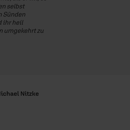
en selbst
en Sünden
ihr heil
un umgekehrt zu
ichael Nitzke