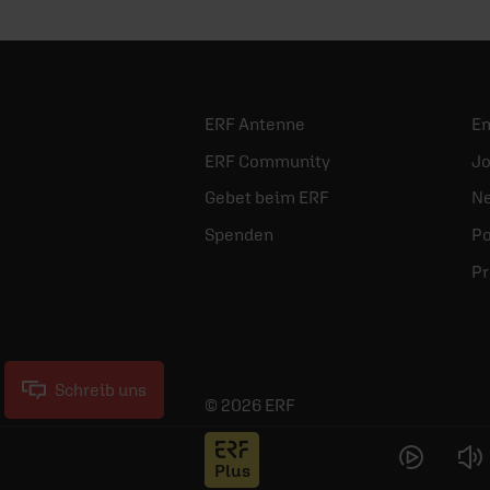
ERF Antenne
E
ERF Community
Jo
Gebet beim ERF
Ne
Spenden
Po
Pr
Schreib uns
© 2026 ERF
Jess
Plus