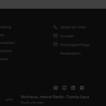
mpfang
06441 957-1414
bs
Kontakt
wsletter
Nutzungsanfrage
dcasts
Mediadaten
esse
Vertraue, meine Seele - Carola Laux
jetzt:
Musik und mehr