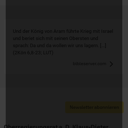
Und der König von Aram führte Krieg mit Israel
und beriet sich mit seinen Obersten und
sprach: Da und da wollen wir uns lagern. [...]
(2Kön 6,8-23; LUT)
bibleserver.com
Newsletter abonnieren
Oberregierungsrat a. D. Klaus-Dieter