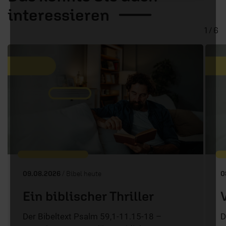
interessieren
1 / 6
09.08.2026
/ Bibel heute
0
Ein biblischer Thriller
Der Bibeltext Psalm 59,1-11.15-18 –
D