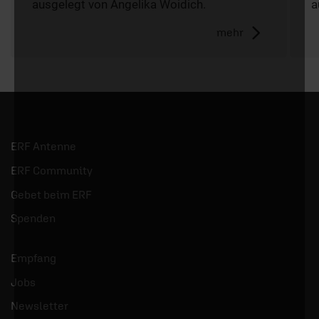
ausgelegt von Angelika Woidich.
a
mehr
ERF Antenne
ERF Community
Gebet beim ERF
Spenden
Empfang
Jobs
Newsletter