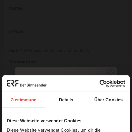
Name:
E-Mail:
Die E-Mail-Adresse wird nicht veröffentlicht.
Kommentar:
Meinen Kommentar nicht öffentlich teilen.
Zustimmung
Details
Über Cookies
Ich bin damit einverstanden, dass meine Angaben
anonymisiert erfasst und zum Zweck der
Verbesserung unseres Online-Angebots
Diese Webseite verwendet Cookies
© Ruth Schneider / ERF
ausgewertet werden. Es erfolgt keine Weitergabe
Diese Website verwendet Cookies, um dir die
Ihrer Daten an Dritte. Näheres siehe