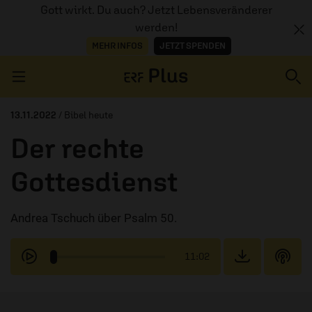
Gott wirkt. Du auch? Jetzt Lebensveränderer
werden!
MEHR INFOS
JETZT SPENDEN
Navigation überspringen
13.11.2022
/ Bibel heute
Der rechte
ERZÄHL MAL
Gottesdienst
AUDIOTHEK
Andrea Tschuch über Psalm 50.
PROGRAMM
MITMACHEN
11:02
PODCASTS
ÜBER