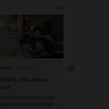
1 - 3 / 6
Jesus als Wel
08.2026
/ Bibel heute
eiheit, die Jesus
int
 Bibeltext Johannes 8,31-36
usgelegt von Margit Weigelt.