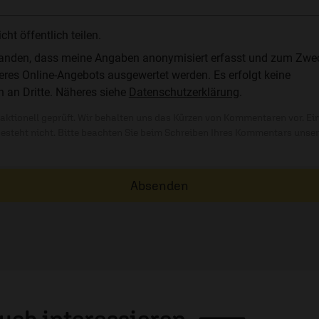
t öffentlich teilen.
standen, dass meine Angaben anonymisiert erfasst und zum Zwe
res Online-Angebots ausgewertet werden. Es erfolgt keine
n an Dritte. Näheres siehe
Datenschutzerklärung
.
ktionell geprüft. Wir behalten uns das Kürzen von Kommentaren vor. Ei
besteht nicht. Bitte beachten Sie beim Schreiben Ihres Kommentars unse
Absenden
auch
interessieren