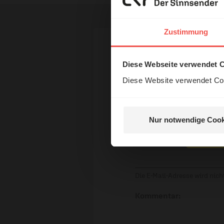
Erzä
Das 
Zustimmung
und H
Ihr Kommen
Diese Webseite verwendet 
Diese Website verwendet Coo
Name:
Nur notwendige Cook
Nein, 
E-Mail:
Die E-Mail-Adresse wird nicht
Kommentar: