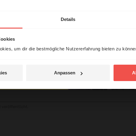
hl mal!
erleben unsere Hörerinnen
Details
örer mit Gott ...
tar
Cookies
kies, um dir die bestmögliche Nutzererfahrung bieten zu könn
Jetzt Geschichten
entdecken
ies
Anpassen
A
jetzt nicht.
© Ruth Schneider / ERF
 veröffentlicht.