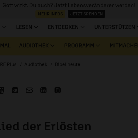
Gott wirkt. Du auch? Jetzt Lebensveränderer werden!
MEHR INFOS
JETZT SPENDEN
N
LESEN
ENTDECKEN
UNTERSTÜTZEN
 MAL
AUDIOTHEK
PROGRAMM
MITMACHE
RF Plus
Audiothek
Bibel heute
ied der Erlösten