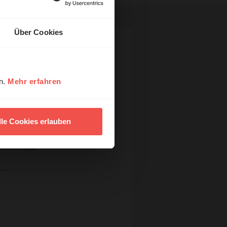
Über Cookies
en.
Mehr erfahren
lle Cookies erlauben