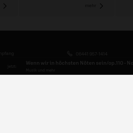
mehr
mpfang
06441 957-1414
bs
Kontakt
jetzt:
Musik und mehr
wsletter
Nutzungsanfrage
dcasts
Mediadaten
esse