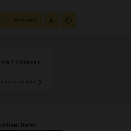
00:00
/ 08:37
er mich. Möge dein
bibleserver.com
ichael Barth