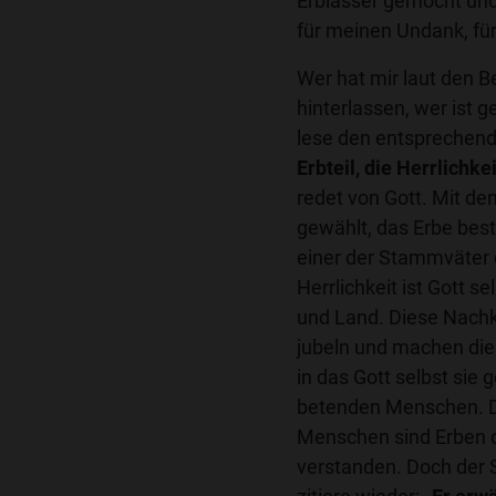
Erblasser gemocht und 
für meinen Undank, fü
Wer hat mir laut den B
hinterlassen, wer ist 
lese den entsprechen
Erbteil, die Herrlichke
redet von Gott. Mit dem
gewählt, das Erbe besti
einer der Stammväter 
Herrlichkeit ist Gott
und Land. Diese Nach
jubeln und machen die
in das Gott selbst sie 
betenden Menschen. Di
Menschen sind Erben de
verstanden. Doch der 