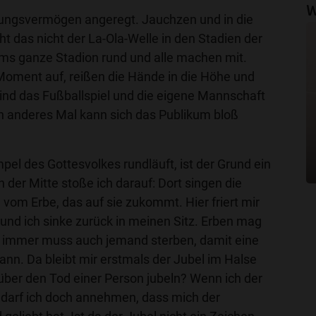
W
llungsvermögen angeregt. Jauchzen und in die
ht das nicht der La-Ola-Welle in den Stadien der
ums ganze Stadion rund und alle machen mit.
 Moment auf, reißen die Hände in die Höhe und
nd das Fußballspiel und die eigene Mannschaft
in anderes Mal kann sich das Publikum bloß
l des Gottesvolkes rundläuft, ist der Grund ein
n der Mitte stoße ich darauf: Dort singen die
vom Erbe, das auf sie zukommt. Hier friert mir
 und ich sinke zurück in meinen Sitz. Erben mag
er immer muss auch jemand sterben, damit eine
nn. Da bleibt mir erstmals der Jubel im Halse
über den Tod einer Person jubeln? Wenn ich der
d darf ich doch annehmen, dass mich der