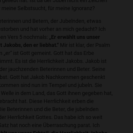
geliebt hat. Ist da der Jubel nicht ein Zeichen
r meine Selbstsucht, für meine Ignoranz?
eterinnen und Betern, der Jubelnden, etwas
gestorben und hat vorher an mich gedacht? Ich
den Vers 5 nochmals:
„Er erwählt uns unser
it Jakobs, den er liebhat.“
Mir ist klar, der Psalm
 „er“ ist Gott gemeint. Gott hat das Erbe
mmt. Es ist die Herrlichkeit Jakobs. Jakob ist
der jauchzenden Beterinnen und Beter. Seine
 selbst. Gott hat Jakob Nachkommen geschenkt
kommen sind nun im Tempel und jubeln. Sie
 Welle in dem Land, das Gott ihnen gegeben hat,
gebracht hat. Diese Herrlichkeit erben die
e Beterinnen und die Beter, die jubelnden
r Herrlichkeit Gottes. Das habe ich so weit
Satz hat noch eine Überraschung parat. Ich