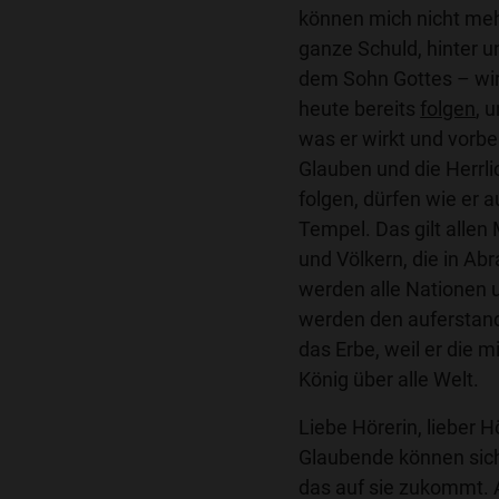
können mich nicht meh
ganze Schuld, hinter 
dem Sohn Gottes – wir
heute bereits
folgen
, 
was er wirkt und vorbe
Glauben und die Herrli
folgen, dürfen wie er 
Tempel. Das gilt alle
und Völkern, die in Ab
werden alle Nationen u
werden den auferstande
das Erbe, weil er die mi
König über alle Welt.
Liebe Hörerin, lieber H
Glaubende können sich
das auf sie zukommt.