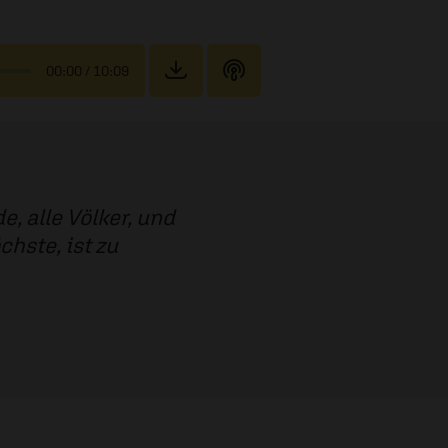
00:00
/ 10:09
e, alle Völker, und
chste, ist zu