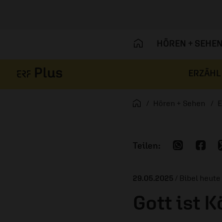
HÖREN + SEHE
ERZÄHL
Navigation überspringen
Startseite
Hören + Sehen
E
29.05.2025
/ Bibel heute
Gott ist K