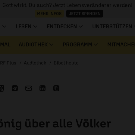
Gott wirkt. Du auch? Jetzt Lebensveränderer werden!
MEHR INFOS
JETZT SPENDEN
N
LESEN
ENTDECKEN
UNTERSTÜTZEN
 MAL
AUDIOTHEK
PROGRAMM
MITMACHE
RF Plus
Audiothek
Bibel heute
önig über alle Völker