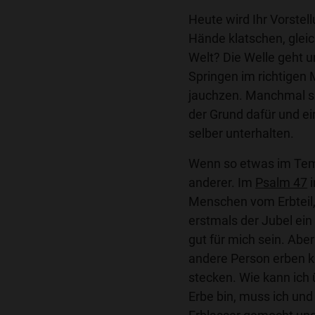
Heute wird Ihr Vorste
Hände klatschen, gleic
Welt? Die Welle geht 
Springen im richtigen
jauchzen. Manchmal si
der Grund dafür und e
selber unterhalten.
Wenn so etwas im Tempe
anderer. Im
Psalm 47
i
Menschen vom Erbteil, 
erstmals der Jubel ein
gut für mich sein. Ab
andere Person erben ka
stecken. Wie kann ich 
Erbe bin, muss ich un