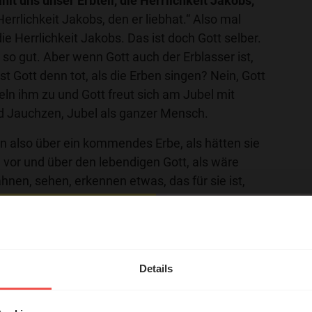
hlt uns unser Erbteil, die Herrlichkeit Jakobs,
Herrlichkeit Jakobs, den er liebhat.“ Also mal
ie Herrlichkeit Jakobs. Das ist doch Gott selber.
t, so gut. Aber wenn Gott auch der Erblasser ist,
Ist Gott denn tot, als die Erben singen? Nein, Gott
eln ihm zu und Gott freut sich am Jubel mit
 Jauchzen, Jubel als ganzer Mensch.
n also über ein kommendes Erbe, als hätten sie
 vor und über den lebendigen Gott, als wäre
ahnen, sehen, erkennen etwas, das für sie ist,
e feiern etwas, was kommen wird, ohne genau zu
geschehen wird. Doch sie wissen und glauben,
hl mal!
. Nein, viel mehr: Dieses Erbe wird sie herrlich
tt wird sie herrlich machen. Damals im Tempel
erleben unsere Hörerinnen
Details
t da. Ich sehe heute, was die Beterinnen und
örer mit Gott ...
achte. Wenn ich den nächsten Vers und die