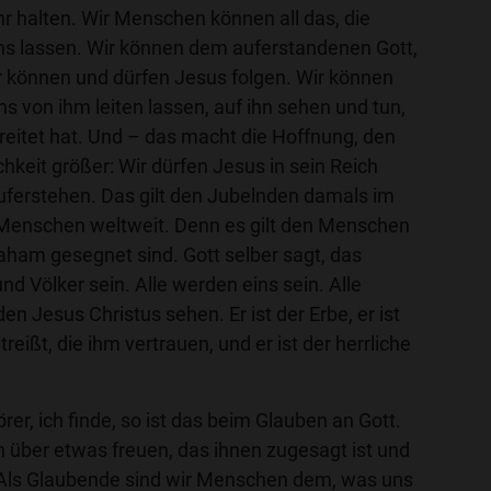
r halten. Wir Menschen können all das, die
uns lassen. Wir können dem auferstandenen Gott,
 können und dürfen Jesus folgen. Wir können
uns von ihm leiten lassen, auf ihn sehen und tun,
reitet hat. Und – das macht die Hoffnung, den
chkeit größer: Wir dürfen Jesus in sein Reich
auferstehen. Das gilt den Jubelnden damals im
n Menschen weltweit. Denn es gilt den Menschen
raham gesegnet sind. Gott selber sagt, das
nd Völker sein. Alle werden eins sein. Alle
n Jesus Christus sehen. Er ist der Erbe, er ist
treißt, die ihm vertrauen, und er ist der herrliche
örer, ich finde, so ist das beim Glauben an Gott.
 über etwas freuen, das ihnen zugesagt ist und
 Als Glaubende sind wir Menschen dem, was uns