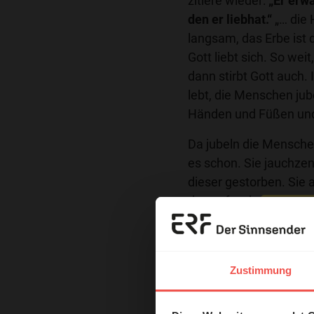
zitiere wieder:
„Er erwä
den er liebhat.“
„… die 
langsam, das Erbe ist d
Gott liebt sich. So wei
dann stirbt Gott auch. 
lebt, die Menschen jub
Händen und Füßen und
Da jubeln die Mensche
es schon. Sie jauchzen
dieser gestorben. Sie 
das unfassbar ist. Si
wissen, wie es genau 
Erzä
es wird gut für sie sein
sein lassen. Dieser Go
Das 
Zustimmung
ist das Erbe noch nich
und H
Beter zum Jauchzen br