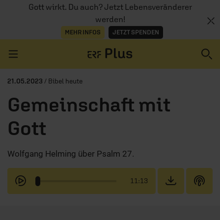
Gott wirkt. Du auch? Jetzt Lebensveränderer
werden!
MEHR INFOS
JETZT SPENDEN
Navigation überspringen
21.05.2023
/ Bibel heute
Gemeinschaft mit
ERZÄHL MAL
Gott
AUDIOTHEK
Wolfgang Helming über Psalm 27.
PROGRAMM
MITMACHEN
11:13
PODCASTS
ÜBER