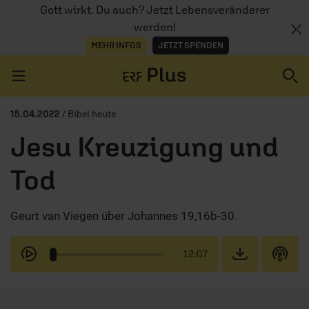
Gott wirkt. Du auch? Jetzt Lebensveränderer
werden!
MEHR INFOS
JETZT SPENDEN
Navigation überspringen
15.04.2022
/ Bibel heute
Jesu Kreuzigung und
ERZÄHL MAL
Tod
AUDIOTHEK
Geurt van Viegen über Johannes 19,16b-30.
PROGRAMM
MITMACHEN
12:07
PODCASTS
ÜBER