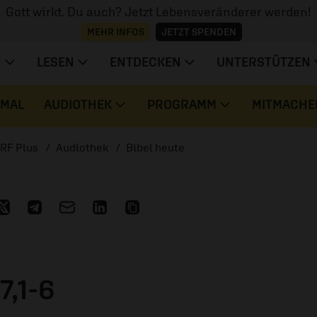
Gott wirkt. Du auch? Jetzt Lebensveränderer werden!
MEHR INFOS
JETZT SPENDEN
N
LESEN
ENTDECKEN
UNTERSTÜTZEN
 MAL
AUDIOTHEK
PROGRAMM
MITMACHE
RF Plus
Audiothek
Bibel heute
7,1-6