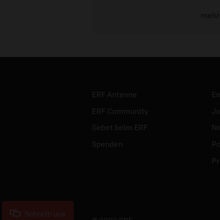
mehr
ERF Antenne
E
ERF Community
Jo
Gebet beim ERF
Ne
Spenden
Po
Pr
Schreib uns