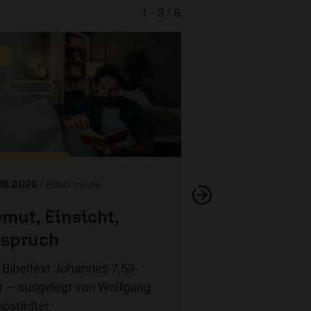
1 - 3 / 6
Wer ist J
08.2026
/ Bibel heute
mut, Einsicht,
spruch
 Bibeltext Johannes 7,53-
1 – ausgelegt von Wolfgang
pstädter.