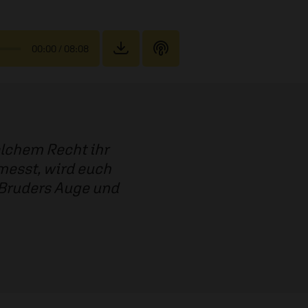
00:00
/ 08:08
elchem Recht ihr
 messt, wird euch
 Bruders Auge und