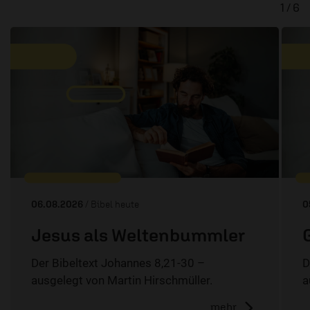
1 / 6
06.08.2026
/ Bibel heute
0
Jesus als Weltenbummler
Der Bibeltext Johannes 8,21-30 –
D
ausgelegt von Martin Hirschmüller.
a
mehr