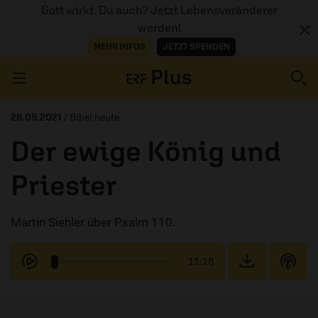
Gott wirkt. Du auch? Jetzt Lebensveränderer
werden!
MEHR INFOS
JETZT SPENDEN
Navigation überspringen
26.09.2021
/ Bibel heute
Der ewige König und
ERZÄHL MAL
Priester
AUDIOTHEK
Martin Siehler über Psalm 110.
PROGRAMM
MITMACHEN
11:18
PODCASTS
ÜBER