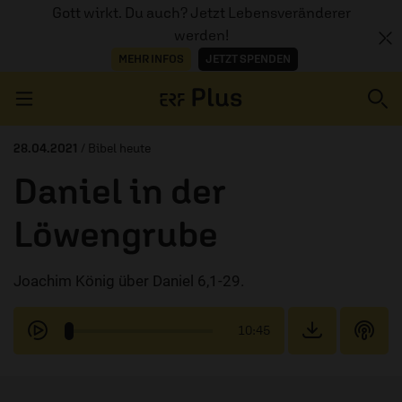
Gott wirkt. Du auch? Jetzt Lebensveränderer
werden!
MEHR INFOS
JETZT SPENDEN
Navigation überspringen
28.04.2021
/ Bibel heute
Daniel in der
ERZÄHL MAL
Löwengrube
AUDIOTHEK
Joachim König über Daniel 6,1-29.
PROGRAMM
MITMACHEN
10:45
PODCASTS
ÜBER