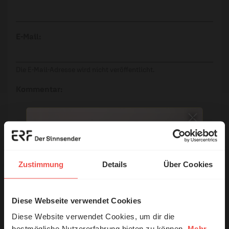
E-Mail:
Die E-Mail-Adresse wird nicht veröffentlicht.
Kommentar:
Meinen Kommentar nicht öffentlich teilen.
Ich bin damit einverstanden, dass meine Angaben
Zustimmung
Details
Über Cookies
anonymisiert erfasst und zum Zweck der
Verbesserung unseres Online-Angebots
ausgewertet werden. Es erfolgt keine Weitergabe
Diese Webseite verwendet Cookies
© Ruth Schneider / ERF
Ihrer Daten an Dritte. Näheres siehe
Diese Website verwendet Cookies, um dir die
Datenschutzerklärung
.
bestmögliche Nutzererfahrung bieten zu können.
Mehr